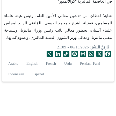
في العاصمة الماليزية "كوالالمبور":
شاهِدْ لقطاتٍ من تدشين معالي الأمين العام، رئيس هيئة علماء 
المسلمين، فضيلة الشيخ د.محمد العيسى، للمُلتقى الرابع لمجلس 
علماء آسيان، بحضور معالي نائب رئيس وزراء ماليزيا، وسماحة 
مفتي ماليزيا، ومعالي وزير الشؤون الدينية الماليزي، وعموم ُلمائِها:
تاريخ النشر
06/13/2026 - 21:09
S
L
C
P
G
W
X
F
h
i
o
i
m
h
a
Arabic
English
French
Urdu
Persian, Farsi
a
n
p
n
a
a
c
r
k
y
t
i
t
e
Indonesian
Español
e
e
L
e
l
s
b
d
i
r
A
o
I
n
e
p
o
n
k
s
p
k
t