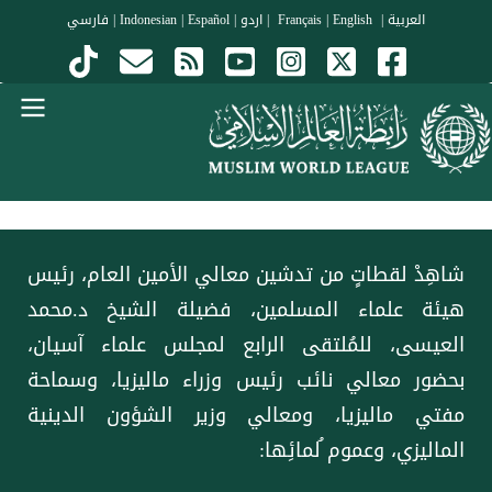
جاوز إلى المحتوى الرئيسي
العربية
|
Français
English
|
|
اردو
|
Español
|
Indonesian
|
فارسي
Menu Arabi
شاهِدْ لقطاتٍ من تدشين معالي الأمين العام، رئيس
هيئة علماء المسلمين، فضيلة الشيخ د.محمد
العيسى، للمُلتقى الرابع لمجلس علماء آسيان،
بحضور معالي نائب رئيس وزراء ماليزيا، وسماحة
مفتي ماليزيا، ومعالي وزير الشؤون الدينية
الماليزي، وعموم ُلمائِها: