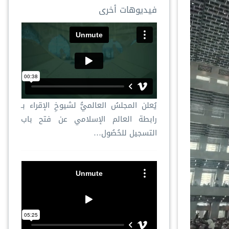
فيديوهات أخرى
يُعلن المجلسُ العالميُّ لشيوخِ الإقراء بـ
رابطة العالم الإسلامي عن فتح باب
التسجيل للحُصُول…