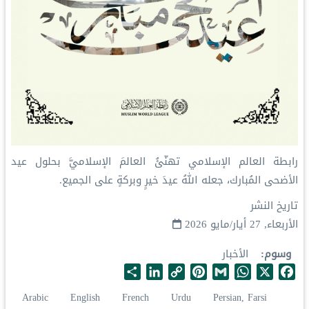
‏⁧‫رابطة العالم الإسلامي‬⁩ تهنّئُ العالمَ الإسلاميَّ بحلول ⁧‫عيد
الأضحى‬⁩ المُبارك، جعله اللهُ عيدَ خيرٍ وبركةٍ على الجميع.
تاريخ النشر
الأربعاء, 27 أيار/مايو 2026
وسوم
الأخبار
S
L
C
P
G
W
X
F
h
i
o
i
m
h
a
Arabic
English
French
Urdu
Persian, Farsi
a
n
p
n
a
a
c