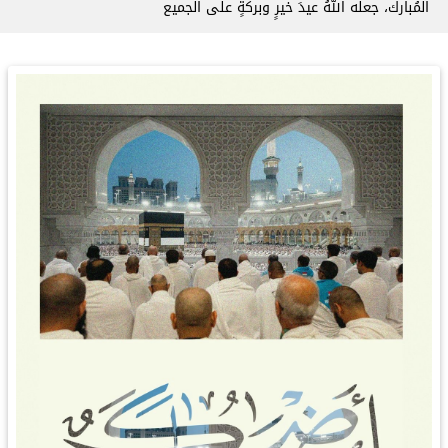
المُبارك، جعله اللهُ عيدَ خيرٍ وبركةٍ على الجميع