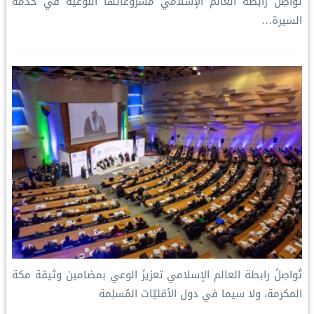
تُواصِل رابطة العالم الإسلامي مشروعاتها النوعية في خدمة
السيرة…
تُواصِلُ ⁧‫رابطة العالم الإسلامي‬⁩ تعزيزَ الوعي بمضامين وثيقة مكة
المكرمة، ولا سيما في دول الأقليّات المُسلِمة