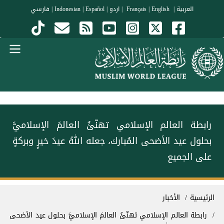
جاوز إلى المحتوى الرئيسي
العربية
|
Français
English
|
|
اردو
|
Español
|
Indonesian
|
فارسي
Menu Arabi
‏⁧‫رابطة العالم الإسلامي‬⁩ تهنّئُ العالمَ الإسلاميَّ
بحلول ⁧‫عيد الأضحى‬⁩ المُبارك، جعله اللهُ عيدَ خيرٍ وبركةٍ
على الجميع
سار التنقل
الرئيسية
الأخبار
‏⁧‫رابطة العالم الإسلامي‬⁩ تهنّئُ العالمَ الإسلاميَّ بحلول ⁧‫عيد الأضحى‬⁩