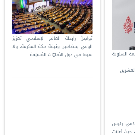
تُواصِلُ ⁧‫رابطة العالم الإسلامي‬⁩ تعزيزَ
الوعي بمضامين وثيقة مكة المكرمة، ولا
يةٍ رئيسيةٍ تسبق القمة السنوية
سيما في دول الأقليّات المُسلِمة
العشرين
رابطة العالم الإسلامي، رئيس
 حيث أعلنت