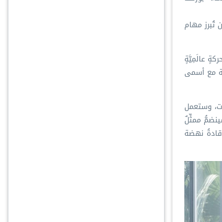
 تُبرز مهام
الَمِيَّةٍ
ادية مع أسمى
لمدة تصل إلى ثلاث سنوات، وستعمل
مُّ ممثِّلٌ
قادةُ نهضة