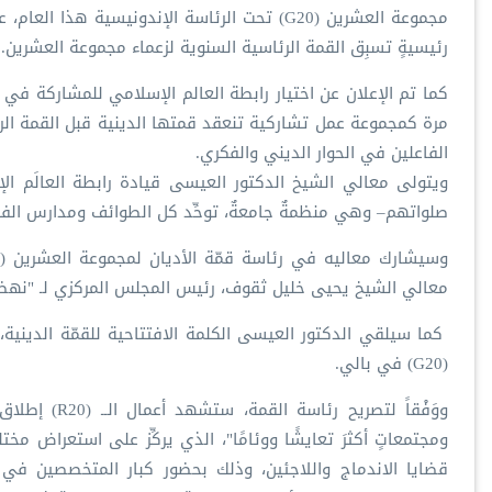
رئيسيةٍ تسبِق القمة الرئاسية السنوية لزعماء مجموعة العشرين.
الفاعلين في الحوار الديني والفكري.
ويتولى معالي الشيخ الدكتور العيسى قيادة رابطة العالَم ا
صلواتهم– وهي منظمةٌ جامعةٌ، توحِّد كل الطوائف ومدارس الفكر
معالي الشيخ يحيى خليل ثقوف، رئيس المجلس المركزي لـ "نهضة
كما سيلقي الدكتور العيسى الكلمة الافتتاحية للقمّة الدينية
(G20) في بالي.
ووَفْقاً لتص
ومجتمعاتٍ أكثرَ تعايشًا ووئامًا"، الذي يركِّز على استعراض مخ
قضايا الاندماج واللاجئين، وذلك بحضور كبار المتخصصين في