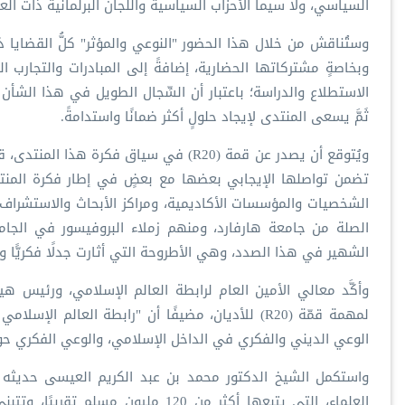
السياسي، ولا سيما الأحزاب السياسية واللجان البرلمانية ذات العل
وستُناقش من خلال هذا الحضور "النوعي والمؤثر" كلُّ القضايا 
وبخاصةٍ مشتركاتها الحضارية، إضافةً إلى المبادرات والتجارب
الاستطلاع والدراسة؛ باعتبار أن السِّجال الطويل في هذا الشأ
ثَمَّ يسعى المنتدى لإيجاد حلولٍ أكثر ضمانًا واستدامةً.
ويُتوقع أن يصدر عن قمة (R20) في سياق فكرة
تضمن تواصلها الإيجابي بعضها مع بعضٍ في إطار فكرة المنتد
الشخصيات والمؤسسات الأكاديمية، ومراكز الأبحاث والاستشراف،
الصلة من جامعة هارفارد، ومنهم زملاء البروفيسور في الجام
الشهير في هذا الصدد، وهي الأطروحة التي أثارت جدلًا فكريًّا وا
وأكَّد معالي الأمين العام لرابطة العالم الإسلامي، ورئيس ه
لمهمة قمّة (R20) للأديان، مضيفًا أن "رابطة العالم 
الوعي الديني والفكري في الداخل الإسلامي، والوعي الفكري حول
واستكمل الشيخ الدكتور محمد بن عبد الكريم العيسى حديثه قا
العلماء، التي يتبعها أكثر من 120 مل