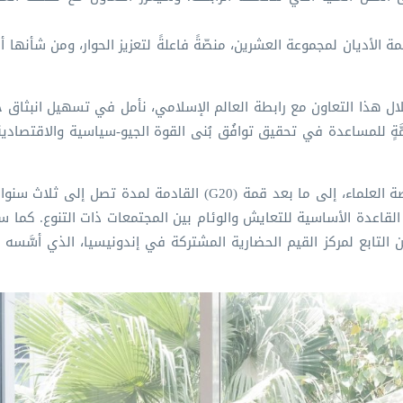
 الأديان لمجموعة العشرين، منصّةً فاعلةً لتعزيز الحوار، ومن شأنها أن
ذا التعاون مع رابطة العالم الإسلامي، نأمل في تسهيل انبثاق حركةٍ ع
 من كل دينٍ وأمَّةٍ للمساعدة في تحقيق توافُق بُنى القوة الجيو-سياسية والاقتص
ومن المقرر أن تستمر الشراكة بين رابطة العالم الإسلامي ونهضة العلماء، إلى ما بعد قمة (G20) القادمة 
قاعدة الأساسية للتعايش والوئام بين المجتمعات ذات التنوع. كما سينض
التابع لمركز القيم الحضارية المشتركة في إندونيسيا، الذي أسَّسه 