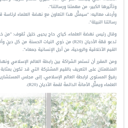
وتأثيرها الكبير- من مهمتنا ورسالتنا".
وأردف معاليه: "سيمثِّل هذا التعاون مع نهضة العلماء لرئاسة قمة
رسالتنا النبيلة".
وقال رئيس نهضة العلماء، كياي حاج يحيى خليل ثقوف: "من خلال ه
تدعو قمّة الأديان (R20) من ذوي النيات الحسنة
القيم الأخلاقية والروحية، من أجل الإنسانية جمعاء".
المنظمتان على التعريف بالقيم المشتركة التي قد تكون بمثابة ال
رفيعُ المستوى لرابطة العالم الإسلامي، إلى مجلس المستشارين 
العلماء ويمثِّل الأمانةَ الدائمةَ لقمة الأديان (R20).