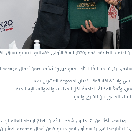
الموقع الرسمي لـ (G20) تحت الرئاسة الإندونيسية هذا العام، أعلن اعتماد انطلاقة قمة (R20) للمرة الأولى كفعال
إسلامي رئيسًا مشاركًا لـ "أول قمةٍ دينيةٍ" تُعتَمد ضمن أعمال مجموعة 
 وتُعدُّ المظلةَ الجامعةَ لكل المذاهب والطوائف الإسلامية
اختارت هيئة "نهضة العلماء"، أكبر منظمة إسلامية في إندونيسيا، ويتبعها أكثر من ١٢٠ مليون شخص، الأمينَ العامّ ل
ى؛ ليشاركها في رئاسة أول قمةٍ دينيةٍ ضمنَ أعمال مجموعة العشرين،