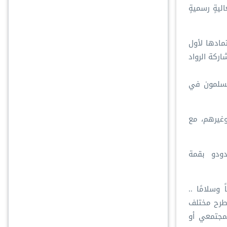
ماد انطلاقة قمة (R20) للمرة الأولى كفعاليةٍ رسميةٍ
افة قمة الأديان لمجموعة العشرين R20، التي جرى اعتمادها لأول
لي بإندونيسيا، بمشاركة الرواد
لمسلمون في
 العشرين وغيرهم، مع
يدودو بقمة
فاهماً وسلامًا ..
 وطرح مختلف
لمجتمعي أو