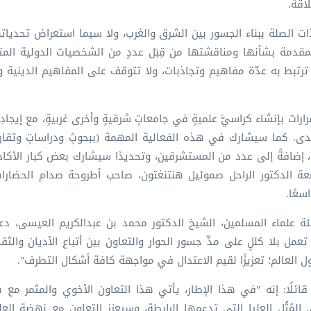
اقة.
ذات الصلة ببناء الجسور بين الشرق والغرب، ولا سيما استعراض تحديات
 المقدمة بشأنها ومناقشتها من قِبَل عددٍ من الشخصيات الدولية ا
ن ترتبط به عدّة مفاهيم وتجاذبات، ولا تتوقف على المفاهيم الدينية 
 هذا المنتدى، قرارات بإنشاء كراسيَّ علميةٍ في جامعاتٍ شرقيةٍ وأخرى غربيةٍ، مع إيجادِ 
ى. كما سيشارك في هذه الفعالية المهمة (ببحوثٍ ودراساتٍ وتقاري
 إضافةً إلى عدد من المستشرقين، وتحديدًا سيشارك بعض كبار الأكا
عة الدكتور الراحل صموئيل هنتنغتون، صاحب أطروحة صدام الحضارات
سعًا.
يئة علماء المسلمين، الشيخ الدكتور محمد بن عبدالكريم العيسى، د
الإسلامي تعمل بلا كللٍ على مدِّ جسور الحوار والتعاون بين أتباع الأديان والثق
 العالم؛ تعزيزًا لقيم الاعتدال في مواجهة كافة أشكال التطرف".
ئلًا: إنه "في هذا الإطار، يأتي هذا التعاون الأخوي والمثمر مع
يون مسلم تقريبًا، وتتبنى المُثُل العليا التي تدعمها الرابطة، وسيعزز التعاون مع نهضة ا