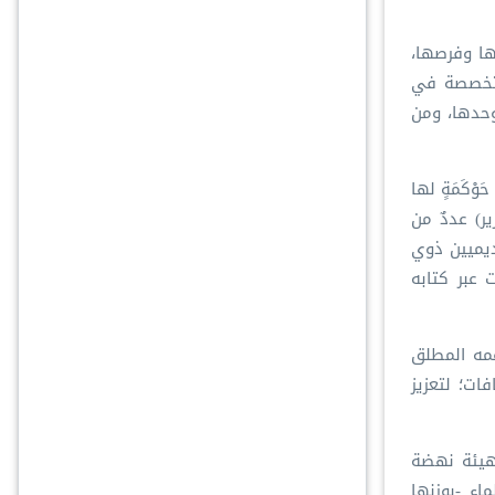
ها وفرصها،
لمتخصصة في
وحدها، ومن
حَوْكَمَةٍ لها
ر) عددٌ من
ديميين ذوي
 عبر كتابه
عمه المطلق
افات؛ لتعزيز
 هيئة نهضة
لعلماء -بوزنها