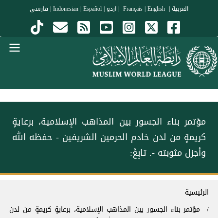
جاوز إلى المحتوى الرئيسي
العربية
|
Français
English
|
|
اردو
|
Español
|
Indonesian
|
فارسي
Menu Arabi
مؤتمر بناء الجسور بين المذاهب الإسلامية، برعايةٍ
كريمةٍ من لدن خادم الحرمين الشريفين - حفظه الله
وأجزل مثوبته -. تابِعْ:
سار التنقل
الرئيسية
مؤتمر بناء الجسور بين المذاهب الإسلامية، برعايةٍ كريمةٍ من لدن