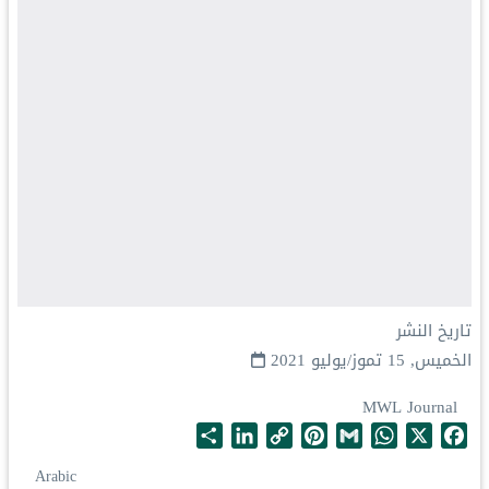
تاريخ النشر
الخميس, 15 تموز/يوليو 2021
MWL Journal
S
L
C
P
G
W
X
F
h
i
o
i
m
h
a
Arabic
a
n
p
n
a
a
c