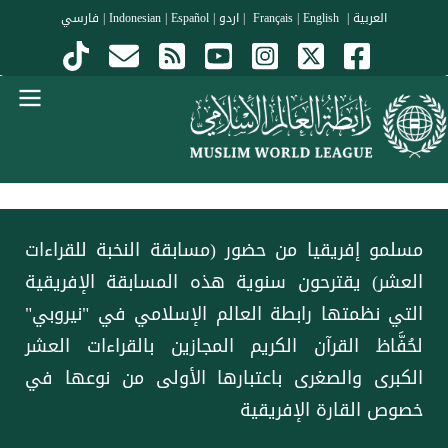
جاوز إلى المحتوى الرئيسي
العربية
|
Français
English
|
|
اردو
|
Español
|
Indonesian
|
فارسي
Menu Arabi
مسلمو إفريقيا من حضور (مسابقة النخبة للقراءات
العشر) يقترحون سنوية هذه المسابقة الإفريقية
التي نظمتها ⁧‫رابطة العالم الإسلامي‬⁩ في "نيروبي"
لحُفَّاظ القرآن الكريم المجازين بالقراءات العشر
الكبرى والصغرى باعتبارها الأولى من نوعها في
خصوص القارة الإفريقية