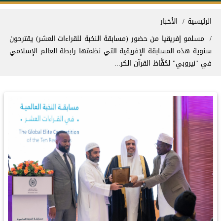
سار التنقل
الرئيسية
الأخبار
مسلمو إفريقيا من حضور (مسابقة النخبة للقراءات العشر) يقترحون
سنوية هذه المسابقة الإفريقية التي نظمتها ⁧‫رابطة العالم الإسلامي‬⁩
في "نيروبي" لحُفَّاظ القرآن الكر...