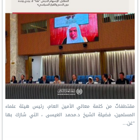
مقتطفاتٌ من كلمة معالي الأمين العام، رئيس هيئة علماء
المسلمين، فضيلة الشيخ د.⁧‫محمد العيسى‬⁩ ‬⁩، التي شارَكَ بها
"عَن…