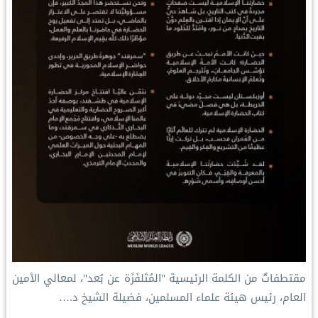
‏مقتطفاتٌ من الكلمة الرئيسية "المُتَلفَزَة عن بُعد"، لمعالي الأمين
العام، رئيس هيئة علماء المسلمين، فضيلة الشيخ د.⁧‫…