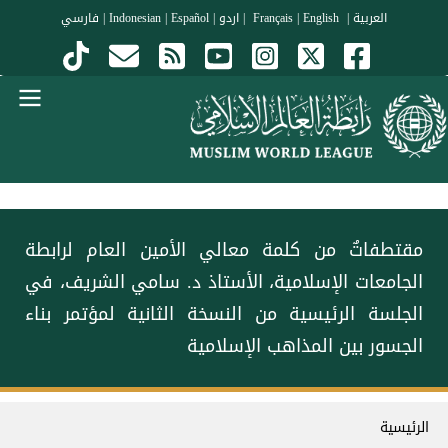
جاوز إلى المحتوى الرئيسي
العربية
|
Français
English
|
|
اردو
|
Español
|
Indonesian
|
فارسي
Menu Arabi
مقتطفاتٌ من كلمة معالي الأمين العام لرابطة
الجامعات الإسلامية، الأستاذ د. سامي الشريف، في
الجلسة الرئيسية من النسخة الثانية لمؤتمر ⁧‫بناء
الجسور بين المذاهب‬⁩ الإسلامية
سار التنقل
الرئيسية