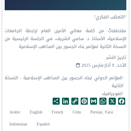
‏"التعصّب الفكري"
‏مقتطفاتٌ من كلمة معالي الأمين العام لرابطة الجامعات
الإسلامية، الأستاذ د. سامي الشريف، في الجلسة الرئيسية من
النسخة الثانية لمؤتمر ⁧‫بناء الجسور بين المذاهب‬⁩ الإسلامية
تاريخ النشر
الأحد, 9 آذار/مارس 2025
المؤتمر الدولي لبناء الجسور بين المذاهب الإسلامية - النسخة
الثانية
انفوجرافيك
S
L
C
P
G
W
X
F
h
i
o
i
m
h
a
Arabic
English
French
Urdu
Persian, Farsi
a
n
p
n
a
a
c
r
k
y
t
i
t
e
Indonesian
Español
e
e
L
e
l
s
b