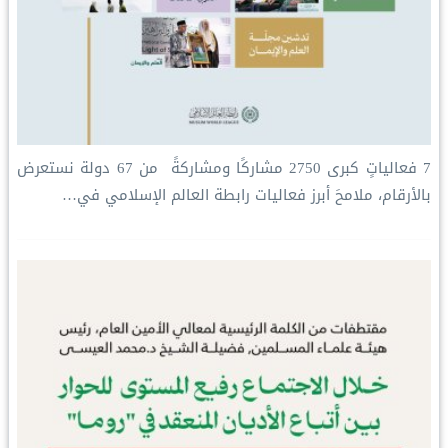
‏7 فعالياتٍ كبرى ‏2750 مشاركًا ومشاركةً ‏ من 67 دولة ‏نستعرض
بالأرقام، ملامحَ أبرز فعاليات ⁧‫رابطة العالم الإسلامي‬⁩ في…