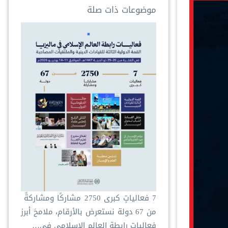
موضوعات ذات صلة
‏7 فعالياتٍ كبرى ‏2750 مشاركًا ومشاركةً ‏
من 67 دولة ‏نستعرض بالأرقام، ملامحَ أبرز
فعاليات ⁧‫رابطة العالم الإسلامي‬⁩ في…