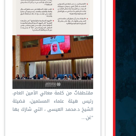
مقتطفاتٌ من كلمة معالي الأمين العام،
رئيس هيئة علماء المسلمين، فضيلة
الشيخ د.⁧‫محمد العيسى‬⁩ ‬⁩، التي شارَكَ بها
"عَن…