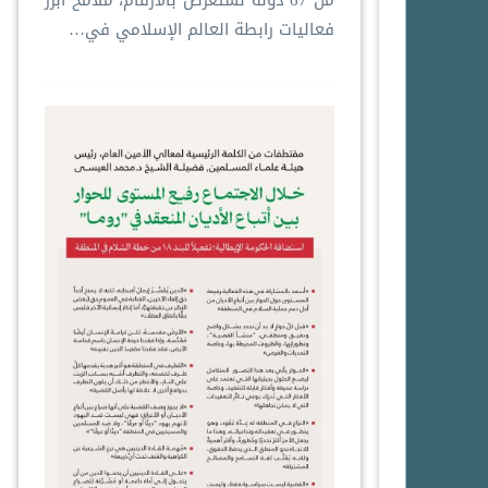
من 67 دولة ‏نستعرض بالأرقام، ملامحَ أبرز
فعاليات ⁧‫رابطة العالم الإسلامي‬⁩ في…