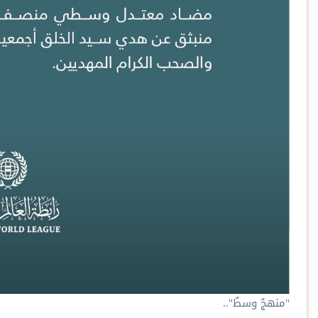
"منهجٌ وسطٌ"..