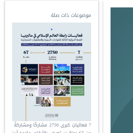
موضوعات ذات صلة
‏7 فعالياتٍ كبرى ‏2750 مشاركًا ومشاركةً ‏