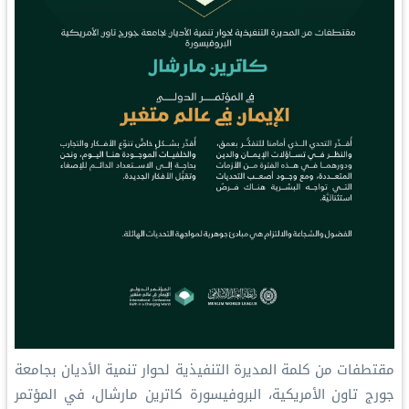
‏مقتطفات من كلمة المديرة التنفيذية لحوار تنمية الأديان بجامعة
جورج تاون الأمريكية، البروفيسورة كاترين مارشال، في المؤتمر