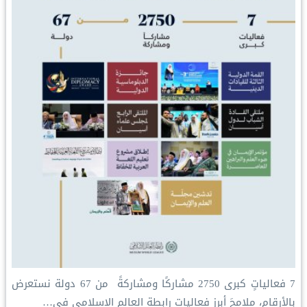
‏7 فعالياتٍ كبرى ‏2750 مشاركًا ومشاركةً ‏ من 67 دولة ‏نستعرض
بالأرقام، ملامحَ أبرز فعاليات ⁧‫رابطة العالم الإسلامي‬⁩ في…