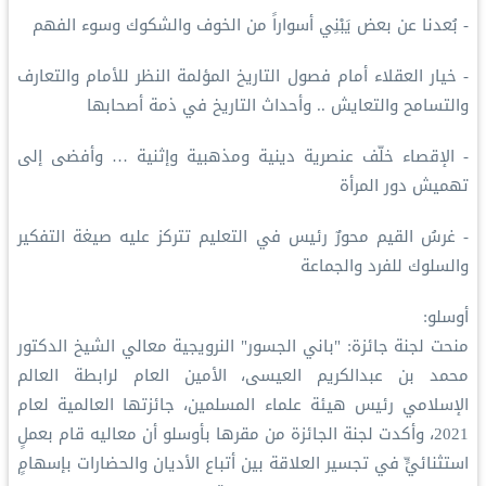
- بُعدنا عن بعض يَبْنِي أسواراً من الخوف والشكوك وسوء الفهم
- خيار العقلاء أمام فصول التاريخ المؤلمة النظر للأمام والتعارف
والتسامح والتعايش .. وأحداث التاريخ في ذمة أصحابها
- الإقصاء خلّف عنصرية دينية ومذهبية وإثنية … وأفضى إلى
تهميش دور المرأة
- غرسُ القيم محورٌ رئيس في التعليم تتركز عليه صيغة التفكير
والسلوك للفرد والجماعة
أوسلو:
منحت لجنة جائزة: "باني الجسور" النرويجية معالي الشيخ الدكتور
محمد بن عبدالكريم العيسى، الأمين العام لرابطة العالم
الإسلامي رئيس هيئة علماء المسلمين، جائزتها العالمية لعام
2021، وأكدت لجنة الجائزة من مقرها بأوسلو أن معاليه قام بعملٍ
استثنائيٍّ في تجسير العلاقة بين أتباع الأديان والحضارات بإسهامٍ