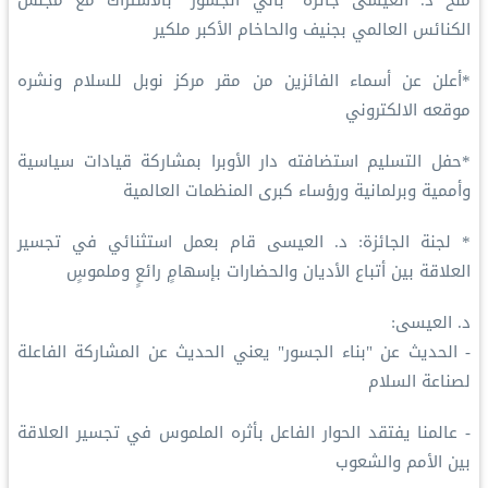
منح د. العيسى جائزة "باني الجسور" بالاشتراك مع مجلس
الكنائس العالمي بجنيف والحاخام الأكبر ملكير
*أعلن عن أسماء الفائزين من مقر مركز نوبل للسلام ونشره
موقعه الالكتروني
*حفل التسليم استضافته دار الأوبرا بمشاركة قيادات سياسية
وأممية وبرلمانية ورؤساء كبرى المنظمات العالمية
* لجنة الجائزة: د. العيسى قام بعمل استثنائي في تجسير
العلاقة بين أتباع الأديان والحضارات بإسهامٍ رائعٍ وملموسٍ
د. العيسى:
- الحديث عن "بناء الجسور" يعني الحديث عن المشاركة الفاعلة
لصناعة السلام
- عالمنا يفتقد الحوار الفاعل بأثره الملموس في تجسير العلاقة
بين الأمم والشعوب