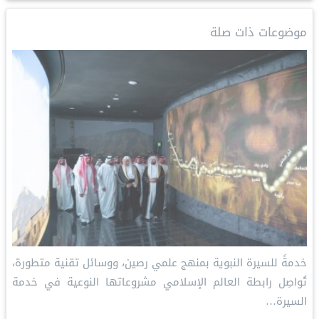
r
k
y
t
i
t
e
e
e
L
e
l
s
b
موضوعات ذات صلة
d
i
r
A
o
I
n
e
p
o
n
k
s
p
k
t
خدمةً للسيرة النبوية بمنهج علمي رصين، ووسائل تقنية متطورة،
تُواصِل رابطة العالم الإسلامي مشروعاتها النوعية في خدمة
السيرة…