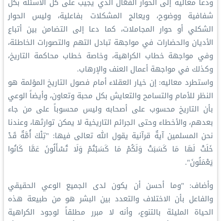
ودعا معاليه إلى الحوار الفعّال الذي يجيب على كل الأسئلة بكل
شفافية ووضوح، ويعالج المشكلات بفاعلية، وليس الحوار
الشكلي أو حوار المجاملات، كما دعا إلى التضامن بين أتباع
الأديان والحضارات في مواجهة تبادل التهم والتصورات الخاطئة،
وفي مواجهة خطاب الكراهية، وخاصة خطاب محاكمة التاريخ،
وكذلك في مواجهة أعمال العنف والإرهاب.
واستطرد معاليه: إن خيار العقلاء أمام فصول التاريخ المؤلمة هو
النظر للأمام والتسامح والتعايش بكل محبة وتعاون، وأيضاً الوعي
بأن التاريخ محسوب على أصحابه وليس محسوباً على من جاء
بعدهم، والأخطاء وحتى الجرائم التاريخية لا يمكن توارثها، وعندنا
نحن المسلمين آيةٌ قرآنية يقول الله تعالى فيها: "تِلْكَ أُمَّةٌ قَدْ
خَلَتْ لَهَا مَا كَسَبَتْ وَلَكُمْ مَا كَسَبْتُمْ وَلَا تُسْأَلُونَ عَمَّا كَانُوا
يَعْمَلُونَ".
وأضاف: "وما أحسن أن يكون لدى الجميع الوعي الحقيقي
والفاعل بأن الاختلاف والتعدد بين البشر هو من طبيعة هذه
الحياة المليئة بالتنوع، وأنه لا مبرر مطلقاً لوجود الكراهية