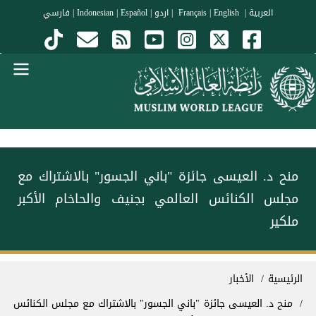
جاوز إلى المحتوى الرئيسي
العربية
|
Français
English
|
|
اردو
|
Español
|
Indonesian
|
فارسي
Menu Arabi
منح د. العيسى جائزة "باني الجسور" بالاشتراك مع
مجلس الكنائس العالمي بجنيف والحاخام الأكبر
ملكير
سار التنقل
الرئيسية
الأخبار
منح د. العيسى جائزة "باني الجسور" بالاشتراك مع مجلس الكنائس