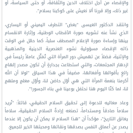
والإقصاء من أجل اختلاف الدين والثقافة، أو حتى السياسة، أو
غير ذلك، وإلا قررنا ألا نعيش على كوكبنا بسلام".
وانتقد الدكتور العيسى "بعض" التطرف اليميني أو اليساري،
الذي نشأ عنه تشويه صورة الأقطاب الوطنية، وإثارة الانقسام
بينها وإساءة صورة الإعلام المصطف سلباً، كما حمّل في الوقت
ذاته الإقصاء مسؤولية نشوء العنصرية الدينية والمذهبية
والإثنية، فضلاً عن تهميش دور المرأة التي تُمَثّل عاملاً رئيساً في
ازدهار المجتمعات، والتي استطاعت بجدارةٍ أن تكون مصدر إلهامٍ
رائعٍ بأقوالها وأفعالها، مضيفاً في هذا السياق "لولا أن الله
أكرمنا بنعمة المرأة التي هي أوّل حاضن لنا، وأوّل معلمٍ وملهمٍ
لنا، لما كنّا اليوم هنا نحتفل بوعينا في بناء الجسور!".
وعاد معاليه للدعوة إلى تحقيق السلام الحقيقي، قائلاً: "نُريد
سلاماً صادقاً ومستداماً، تصنعه إرادةُ السلام الحقيقية، سلاماً
يعانق التاريخ"، مؤكداً أن "هذا السلام لا يمكن أن يكون إلا عندما
يصدر عن أعماق النفس بصدقها ونقائها ومحبتها الخير للجميع.