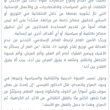
تسببت في صدام وصراع الحضارات، سواء كانت بين الأديان أو
الثقافات أو حتى السياسات والاقتصاديات، بل والأعمال الإنسانية
التي تمَّ تشويه بعضها من خلال الانتقائية في التوزيع، أو
السعي لتحقيق مصالح خاصة من ورائها، مشدّداً على أنه ليس
هناك أسوأ من تقديم المساعدة للمحتاجين من أجل تحقيق
مصالح طائفية أو سياسية، أو أي أهداف أخرى غير إنسانية.
وجدّد الأمين العام لرابطة العالم الإسلامي، التحذير من عدم
العدالة في توزيع لقاح كوفيد 19، قائلاً: "من العار أن يستأثر به
الأغنياء ويصبح الفقراء أمام ألم الفقر، وألم المرض، وألم قسوة
التجاهل والظلم، ومثلما لا يفرق المرض بين أحد، يجب ألا يفرق
العلاج بين أحد".
وحول تسبب الفجوة الدينية والثقافية والسياسية وغيرها في
وجود الصراع والصدام، قال الدكتور العيسى "إن بُعدنا عن بعض
سوف يَبْنِي أسواراً من الخوف والشكوك وسوء الفهم، وسيَنْتُجُ عن
هذا شعور الكثير منّا بالقلق التلقائي من الآخَر، ثم الكراهية، ثم
الصراع، وهذا ما حصل بالفعل مع الأسف".