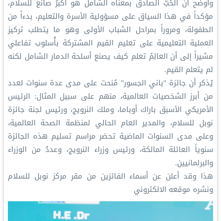
وأوضح أن الحُبَّ الصادق بمعناه الشامل هو أكبرُ صانع للسلام،
مؤكداً في هذا السياق على مسؤولية الأسرة والتعليم، بدءاً من
الطفولة، ومروراً بمراحل الشباب الأولى وهو ما يتطلب تركيز
العملية التعليمية على تعليم القيم المشتركة بأُسلوب تفاعلي
مشيراً إلى أن العالِمُ تعلم كيف يصنع أسلحة الدمار الشامل لكنه
لم يتعلم القيم.
يُذكر أن جائزة "باني الجسور" مُنحت على مدى عدة سنوات لعدد
من أبرز الشخصيات العالمية، منهم على سبيل المثال: الرئيس
الأمريكي الأسبق باراك أوباما، وملك النرويج، ورئيس لجنة جائزة
نوبل للسلام، والمدير العام الحالي لمنظمة الصحة العالمية،
وعلى مدى السنوات الماضية تحضر مراسم تسليم هذه الجائزة
سنوياً العائلة المالكة، ورئيس وزراء النرويج، وعددٌ من الوزراء
والبرلمانيين.
هذا وقد أعلن عن أسماء الفائزين من مقر مركز نوبل للسلام
ونشره موقعه الالكتروني