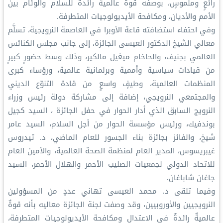
رائعٍ وملموسٍ، بوصفه قوة عالمية رائدة للسلام والوئام بين
الأمم والأديان، ومكافحة الأيديولوجيات المتطرفة.
وفي احتفاء استضافته قاعة الأوبرا في العاصمة النرويجية، تسلَّم
معالي الشيخ الدكتور العيسى الجائزة، إلى جانب مجلس الكنائس
العالمي بجنيف، والحاخام ميغيل مالكير، وذلك وسط حضورٍ كبيرٍ
من قيادات سياسية وأممية وبرلمانية عالمية، ورؤساء كبرى
المنظمات العالمية، وطيفٍ واسعٍ من قادة التنوّع الديني
والمجتمعي النرويجي، إضافة إلى مشاركة دولة رئيس وزراء
النرويج السابق الذي أدار الحوار في حفل الجائزة ، السيد كجيل
بوندفيك، ورئيس مؤسسة الحوار من أجل السلام، السيد عامر
شيخ، والفائز بجائزة بناء الجسور للعام الماضي، د. تيدروس
غيبريسوس، المدير العام لمنظمة الصحة العالمية، والأمين العام
للاتحاد الدولي لجمعيات الصليب الأحمر والهلال الأحمر، السيد
جاغان شاباغان.
وفيما تلقى د. محمد العيسى تهاني عددٍ من المسؤولين
النرويجيين والأوروبيين، وقد وصفت لجنة الجائزة معاليه بأنه قوةٌ
عالميةٌ رائدةٌ في الاعتدال ومكافحة الأيديولوجيات المتطرفة،