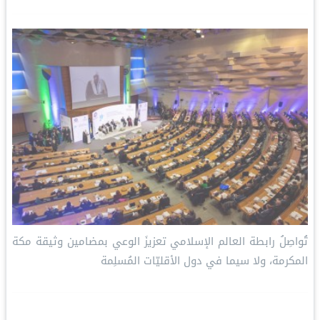
تُواصِلُ ⁧‫رابطة العالم الإسلامي‬⁩ تعزيزَ الوعي بمضامين وثيقة مكة
المكرمة، ولا سيما في دول الأقليّات المُسلِمة