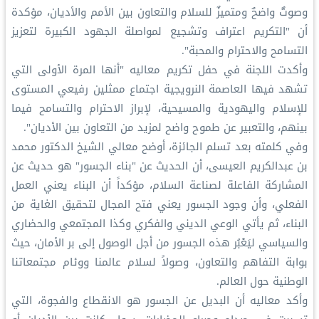
وصوتٌ واضحٌ ومتميزٌ للسلام والتعاون بين الأمم والأديان، مؤكدة
أن "التكريم اعتراف وتشجيع لمواصلة الجهود الكبيرة لتعزيز
التسامح والاحترام والمحبة".
وأكدت اللجنة في حفل تكريم معاليه "أنها المرة الأولى التي
تشهد فيها العاصمة النرويجية اجتماع ممثلين رفيعي المستوى
للإسلام واليهودية والمسيحية، لإبراز الاحترام والتسامح فيما
بينهم، والتعبير عن طموح واضح لمزيد من التعاون بين الأديان".
وفي كلمته بعد تسلم الجائزة، أوضح معالي الشيخ الدكتور محمد
بن عبدالكريم العيسى، أن الحديث عن "بناء الجسور" هو حديث عن
المشاركة الفاعلة لصناعة السلام، مؤكداً أن البناء يعني العمل
الفعلي، وأن وجود الجسور يعني فتح المجال لتحقيق الغاية من
البناء، ثم يأتي الوعي الديني والفكري وكذا المجتمعي والحضاري
والسياسي ليَعْبُر هذه الجسور من أجل الوصول إلى بر الأمان، حيث
بوابة التفاهم والتعاون، وصولاً لسلام عالمنا ووئام مجتمعاتنا
الوطنية حول العالم.
وأكد معاليه أن البديل عن الجسور هو الانقطاع والفجوة، التي