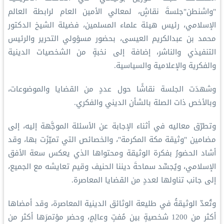
"واشنطن"جلسةَ نقاشٍ، لمعالي الأمين العام لرابطة العالم
الإسلامي، رئيس هيئة علماء المسلمين، فضيلة الشيخ الدكتور
محمد بن عبدالكريم العيسى، بحضور مسؤولي التحرير والرئيس
التنفيذي والناشر، إضافة إلى نخبةٍ من الشخصيات الدينية
والفكرية والإعلامية والسياسية.
‏وشهدَت الجلسة نقاشًا حول عددٍ من القضايا والموضوعات،
وبالأخص ذات الصلة بالشأن الديني والفكري.
وتطرّق معاليه في أثناء الإجابة عن الأسئلة الموجَّهة إليه، إلى
مضامين "وثيقة مكة المكرمة"، والخصائص التي تميّزَت بها، وقد
أشاد الحضورُ بفكرة الوثيقة ومحتواها الذي يعكس سعة الأفق
الإسلامي، ويُجسِّد سماحةَ ديننا الحنيف وقيم تعايشه مع الجميع،
إلى جانب تناولها لعددٍ من القضايا المعاصرة.
‏وتُعدّ الوثيقةُ في طليعة الوثائق الدينية المعاصرة، وقد أمضاها
أكثر من 1200 شخصيةٍ بين مُفتٍ وعالِمٍ، وحضر مؤتمرَها أكثر من