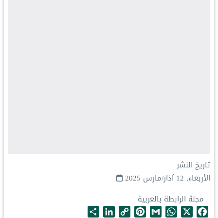
تاريخ النشر
الأربعاء, 12 آذار/مارس 2025
مجلة الرابطة بالعربية
S
L
C
P
G
W
X
F