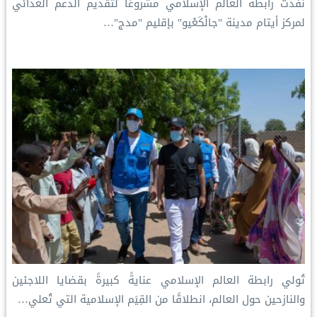
‏نفّذت رابطة العالم الإسلامي‬⁩ مشروعًا لتقديم الدعم الغذائي
لمركز أيتام مدينة "جالْكَعْيو" بإقليم "مدج"…
تُولي ⁧‫رابطة العالم الإسلامي‬⁩ عنايةً كبيرةً بقضايا اللاجئين
والنازحين حول العالم، انطلاقًا من القِيَم الإسلامية التي تُعلي…