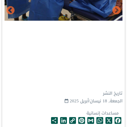
تاريخ النشر
الجمعة, 18 نيسان/أبريل 2025
مساعدات إنسانية
S
L
C
P
G
W
X
F