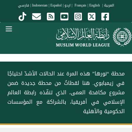
جاوز إلى المحتوى الرئيسي
العربية
|
Français
English
|
|
اردو
|
Español
|
Indonesian
|
فارسي
Menu Arabi
‏محطة “نورها” هذه المرة عند الحالات الأشدّ احتياجًا
في زيمبابوي. ‏هنا لقطاتٌ من محطة جديدة ضمن
مشروع مكافحة العمى، الذي تنفّذه ‏⁧‫رابطة العالم
الإسلامي‬⁩ في أفريقيا، بالشراكة مع المؤسسات
الحكومية والأهلية