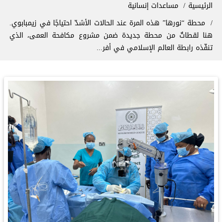
سار التنقل
الرئيسية
مساعدات إنسانية
‏محطة “نورها” هذه المرة عند الحالات الأشدّ احتياجًا في زيمبابوي.
‏هنا لقطاتٌ من محطة جديدة ضمن مشروع مكافحة العمى، الذي
تنفّذه ‏⁧‫رابطة العالم الإسلامي‬⁩ في أفر...