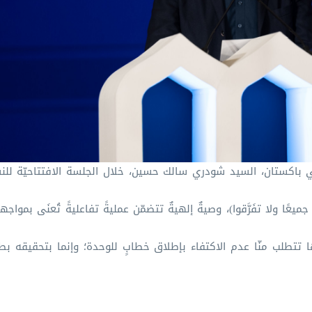
 في باكستان، السيد شودري سالك حسين، خلال الجلسة الافتتاحيّة للنس
ه جميعًا ولا تفَرَّقوا)، وصيةٌ إلهيةٌ تتضمّن عمليةً تفاعليةً تُعنَى بموا
ُّها تتطلب منّا عدم الاكتفاء بإطلاق خطابٍ للوحدة؛ وإنما بتحقيقه بطر