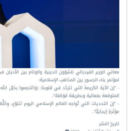
‏معالي الوزير الفيدرالي للشؤون الدينية والوئام بين الأديان
لمؤتمر ⁧‫بناء الجسور بين المذاهب‬⁩ الإسلامية:
‏- "إن الآية الكريمة التي تتردّد في قلوبنا: (وَاعْتصِموا بحَبْل الل
المتوقعة بفعالية وبطريقة مُؤصّلة".
‏- "إن التحديات التي تُواجه العالم الإسلامي اليوم تتنوّع، وكل
مؤثرةٍ إيجابيًّا".
تاريخ النشر