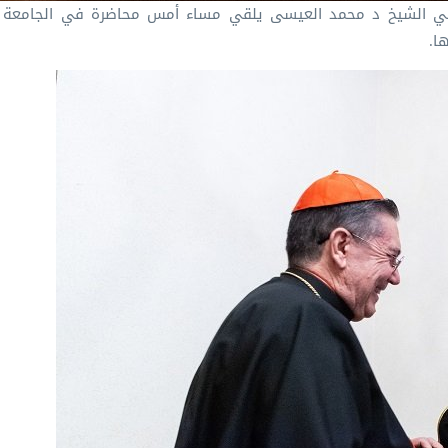
معالي الشيخ د ⁧محمد العيسى⁩ يلقي مساء أمس محاضرة في الجامعة ا
ا.