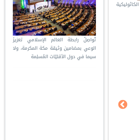
لكاثوليكية
تُواصِلُ ⁧‫رابطة العالم الإسلامي‬⁩ تعزيزَ
الوعي بمضامين وثيقة مكة المكرمة، ولا
سيما في دول الأقليّات المُسلِمة