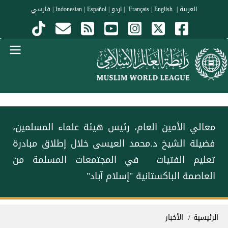
جاوز إلى المحتوى الرئيسي
العربية
|
Français
English
|
|
اردو
|
Español
|
Indonesian
|
فارسي
Menu Arabi
معالي الأمين العام، رئيس هيئة علماء المسلمين،
فضيلة الشيخ د.محمد العيسى‬⁩‬⁩ ‏خلال إطلاق ⁧‫مبادرة
تعليم الفتيات ‬⁩ في المجتمعات المسلمة من
العاصمة الباكستانية "إسلام آباد"
سار التنقل
الرئيسية
الأخبار