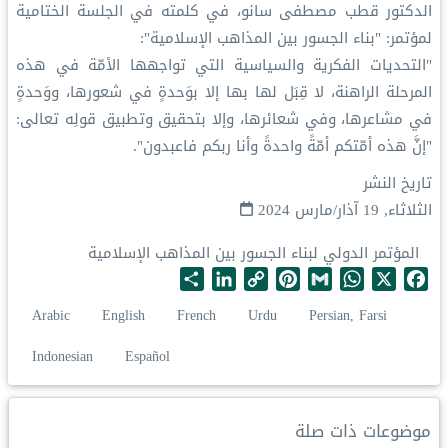
الدكتور قطب مصطفى سانو، في كلمته في الجلسة الختامية
لمؤتمر: "بناء الجسور بين المذاهب الإسلامية":
‏"التحديات الفكرية والسياسية التي تواجهها الأمّة في هذه
المرحلة الراهنة، لا قِبَل لها بها إلا بوَحدةٍ في شعورها، ووَحدةٍ
في مشاعرها، وفي شعائرها، وإلا بتحقيق وتطبيق قولِه تعالى:
"إنَّ هذه أمّتكم أمّةً واحدةً وأنا ربكم فاعبدون".
تاريخ النشر
الثلاثاء, 19 آذار/مارس 2024
المؤتمر الدولي لبناء الجسور بين المذاهب الإسلامية
S
L
C
P
G
W
X
F
h
i
o
i
m
h
a
Arabic
English
French
Urdu
Persian, Farsi
a
n
p
n
a
a
c
r
k
y
t
i
t
e
Indonesian
Español
e
e
L
e
l
s
b
d
i
r
A
o
I
n
e
p
o
موضوعات ذات صلة
n
k
s
p
k