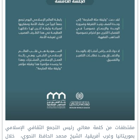
‏مقتطفات من كلمة معالي رئيس التجمع الثقافي الإسلامي
بموريتانيا وغرب أفريقيا، الشيخ محمد الحافظ النحوي، ‏ خلال