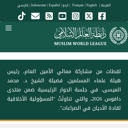
جاوز إلى المحتوى الرئيسي
العربية
|
Français
English
|
|
اردو
|
Español
|
Indonesian
|
فارسي
Menu Arabi
لقطات من مشاركة معالي الأمين العام، رئيس
هيئة علماء المسلمين، فضيلة الشيخ د. محمد
العيسى، في جلسة الحوار الرئيسية ضمن منتدى
دافوس 2026، والتي تناولَتْ "المسؤولية الأخلاقية
لقادة الأديان في الصراعات".