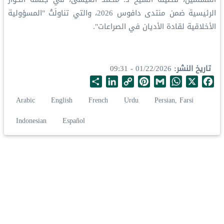
الرئيسية ضمن منتدى دافوس 2026، والتي تناولَتْ "المسؤولية
الأخلاقية لقادة الأديان في الصراعات".
تاريخ النشر
01/22/2026 - 09:31
S
L
C
P
G
W
X
F
h
i
o
i
m
h
a
Arabic
English
French
Urdu
Persian, Farsi
a
n
p
n
a
a
c
r
k
y
t
i
t
e
Indonesian
Español
e
e
L
e
l
s
b
d
i
r
A
o
I
n
e
p
o
n
k
s
p
k
t