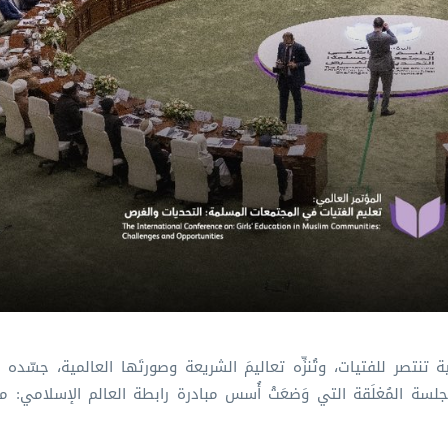
 تنتصر للفتيات، وتُنزِّه تعاليمَ الشريعة وصورتَها العالمية، جسّده 
جلسة المُغلَقة التي وَضعَتْ أُسس مبادرة رابطة العالم الإسلامي⁩: ⁧م