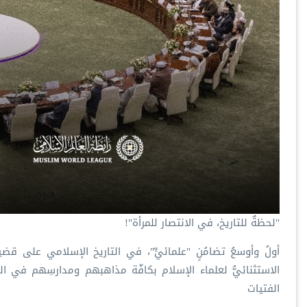
‏"لحظةٌ للتاريخ، في الانتصار للمرأة"!
‏أولُ وأوسعُ تضامُنٍ "علمائيٍّ"، في التاريخ الإسلامي على قضية
الاستثنائيُّ لعلماء الإسلام بكافّة مذاهبهم ومدارسِهم في ال‬‫
الفتيات ‬⁩