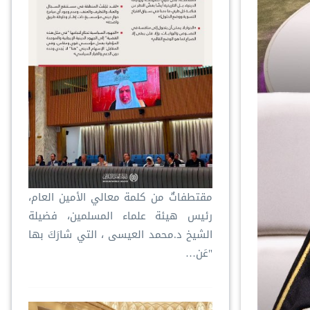
مقتطفاتٌ من كلمة معالي الأمين العام،
رئيس هيئة علماء المسلمين، فضيلة
الشيخ د.⁧‫محمد العيسى‬⁩ ‬⁩، التي شارَكَ بها
"عَن…