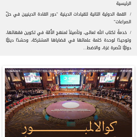
سار التنقل
الرئيسية
القمة الدولية الثانية للقيادات الدينية "دور القادة الدينيين في حلّ
الصراعات"
‏خدمةً لكتاب الله تعالى، وتأصيلاً لمنهج الأُمّة في تكوين فقهائها،
وتوحيدًا لوحدة كلمة علمائها في قضاياها المشتركة، وحشدًا دينيًّا
دوليًّا لنُصرة ⁧‫غزة‬⁩، والاضط...