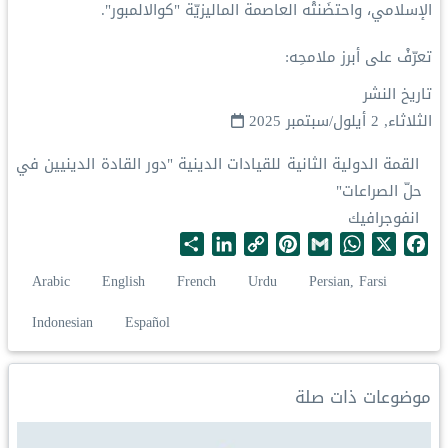
الإسلامي‬⁩، واحتضَنتْه العاصمة الماليزيّة "كوالالمبور".
‏تعرّفْ على أبرز ملامحِه:
تاريخ النشر
الثلاثاء, 2 أيلول/سبتمبر 2025
القمة الدولية الثانية للقيادات الدينية "دور القادة الدينيين في
حلّ الصراعات"
انفوجرافيك
S
L
C
P
G
W
X
F
h
i
o
i
m
h
a
Arabic
English
French
Urdu
Persian, Farsi
a
n
p
n
a
a
c
r
k
y
t
i
t
e
Indonesian
Español
e
e
L
e
l
s
b
d
i
r
A
o
I
n
e
p
o
موضوعات ذات صلة
n
k
s
p
k
t