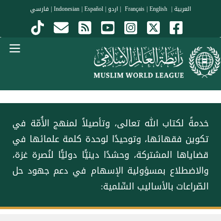
جاوز إلى المحتوى الرئيسي
العربية
|
Français
English
|
|
اردو
|
Español
|
Indonesian
|
فارسي
Menu Arabi
‏خدمةً لكتاب الله تعالى، وتأصيلاً لمنهج الأُمّة في
تكوين فقهائها، وتوحيدًا لوحدة كلمة علمائها في
قضاياها المشتركة، وحشدًا دينيًّا دوليًّا لنُصرة ⁧‫غزة‬⁩،
والاضطلاع بمسؤولية الإسهام في دعم جهود حل
الصّراعات بالأساليب السِّلمية: