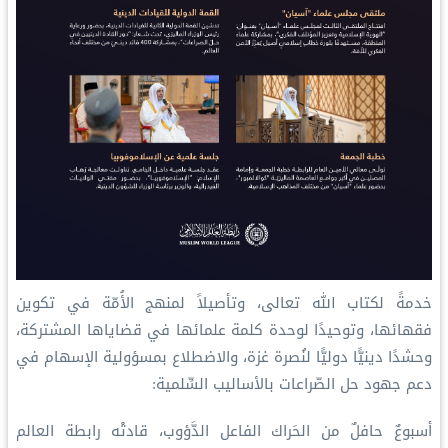
‏خدمةً لكتاب الله تعالى، وتأصيلاً لمنهج الأُمّة في تكوين
فقهائها، وتوحيدًا لوحدة كلمة علمائها في قضاياها المشتركة،
وحشدًا دينيًّا دوليًّا لنُصرة ⁧‫غزة‬⁩، والاضطلاع بمسؤولية الإسهام في
دعم جهود حل الصّراعات بالأساليب السِّلمية:
‏أسبوعٌ حافلٌ من الحَراك الفاعل الدَّؤوب، قادتْه ⁧‫رابطة العالم