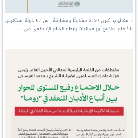
‏7 فعالياتٍ كبرى ‏2750 مشاركًا ومشاركةً ‏ من 67 دولة ‏نستعرض
بالأرقام، ملامحَ أبرز فعاليات ⁧‫رابطة العالم الإسلامي‬⁩ في…