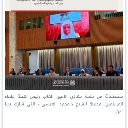
مقتطفاتٌ من كلمة معالي الأمين العام، رئيس هيئة علماء
المسلمين، فضيلة الشيخ د.⁧‫محمد العيسى‬⁩ ‬⁩، التي شارَكَ بها
"عَن…