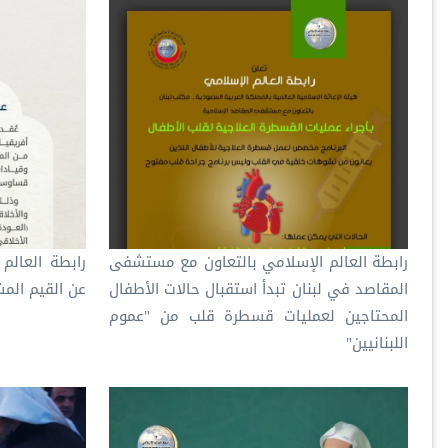
‏‫رابطة العالم الإسلامي‬ بالتعاون مع مستشفى
‏رابطة العالم
المقاصد في لبنان تبدأ استقبال حالات الأطفال
عن القيم الم
المحتاجين لعمليات قسطرة قلب من "عموم
اللبنانيين"