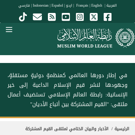
جاوز إلى المحتوى الرئيسي
العربية
|
Français
English
|
|
اردو
|
Español
|
Indonesian
|
فارسي
Menu Arabi
في إطار دورها العالمي كمنظمةٍ دوليةٍ مستقلةٍ،
وجهودها لنشر قيم الإسلام‬⁩ الداعية إلى خير
الإنسانية: رابطة العالم الإسلامي‬⁩ تستضيف أعمال
ملتقى: "القيم المشتركة بين أتباع الأديان"
سار التنقل
الرئيسية
الأخبار والبيان الختامي لملتقى القيم المشتركة