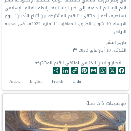
في إطار دورها العالمي كمنظمةٍ دوليةٍ مستقلةٍ، وجهودها لنشر
قيم الإسلام‬⁩ الداعية إلى خير الإنسانية: رابطة العالم الإسلامي‬⁩
تستضيف أعمال ملتقى: "القيم المشتركة بين أتباع الأديان"، يوم
الاربعاء 10 شوال الجاري، الموافق 11 مايو 2022م، في مدينة
الرياض‬⁩.
تاريخ النشر
الثلاثاء, 10 أيار/مايو 2022
الأخبار والبيان الختامي لملتقى القيم المشتركة
S
L
C
P
G
W
X
F
h
i
o
i
m
h
a
Arabic
English
French
Urdu
a
n
p
n
a
a
c
r
k
y
t
i
t
e
e
e
L
e
l
s
b
موضوعات ذات صلة
d
i
r
A
o
I
n
e
p
o
n
k
s
p
k
t