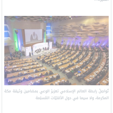
تُواصِلُ ⁧‫رابطة العالم الإسلامي‬⁩ تعزيزَ الوعي بمضامين وثيقة مكة
المكرمة، ولا سيما في دول الأقليّات المُسلِمة