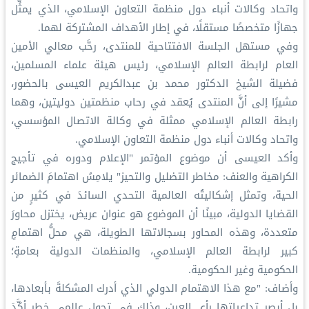
واتحاد وكالات أنباء دول منظمة التعاون الإسلامي، الذي يمثِّل
جهازًا متخصصًا مستقلًا، في إطار الأهداف المشتركة لهما.
وفي مستهل الجلسة الافتتاحية للمنتدى، رحَّب معالي الأمين
العام لرابطة العالم الإسلامي، رئيس هيئة علماء المسلمين،
فضيلة الشيخ الدكتور محمد بن عبدالكريم العيسى بالحضور،
مشيرًا إلى أنَّ المنتدى يُعقد في رحاب منظمتين دوليتين، وهما
رابطة العالم الإسلامي ممثلة في وكالة الاتصال المؤسسي،
واتحاد وكالات أنباء دول منظمة التعاون الإسلامي.
وأكد العيسى أن موضوع المؤتمر "الإعلام ودوره في تأجيج
الكراهية والعنف: مخاطر التضليل والتحيز" يلامِسُ اهتمامَ الضمائر
الحية، وتمثل إشكاليتُه العالمية التحدي السائدَ في كثيرٍ من
القضايا الدولية، مبينًا أن الموضوع هو عنوان عريض، يختزل محاورَ
متعددة، وهذه المحاور بسجالاتها الطويلة، هي محلُّ اهتمامٍ
كبير لرابطة العالم الإسلامي، والمنظمات الدولية بعامةٍ؛
الحكومية وغير الحكومية.
وأضاف: "مع هذا الاهتمام الدولي الذي أدرك المشكلةَ بأبعادها،
بل أبصر تداعياتها رأي العين، وذلك في تحول عالمي خطر أكَّدَ