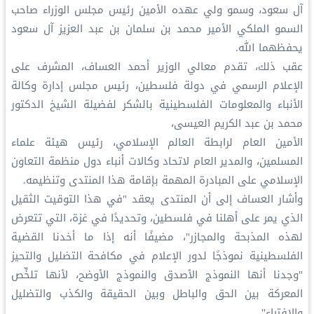
آل سعود، وسمو ولي عهده الأمين رئيس مجلس الوزراء صاحب
السمو الملكي الأمير محمد بن سلمان بن عبد العزيز آل سعود
يحفظهما الله.
عقب ذلك، تقدم معالي الوزير أحمد العساف، المشرف على
الإعلام الرسمي في دولة فلسطين، رئيس مجلس إدارة وكالة
الأنباء والمعلومات الفلسطينية بالشكر لفضيلة الشيخ الدكتور
محمد بن عبد الكريم العيسى،
الأمين العام لرابطة العالم الإسلامي، رئيس هيئة علماء
المسلمين، والمدير العام لاتحاد وكالات أنباء دول منظمة التعاون
الإسلامي على المبادرة المهمة بإقامة هذا المنتدى وتنظيمه.
وأشار العساف إلى أن المنتدى يعقد "في هذا التوقيت الثقيل
الذي يمر على أهلنا في فلسطين، وتحديدًا في غزة، التي تتعرض
لهذه المذبحة والمجازر"، مضيفًا أنه إذا ما أخدنا القضية
الفلسطينية نموذجًا لدور الإعلام في مكافحة التضليل والتحيز
"وجدنا أنها النموذج الأصدق والنموذج الأوضح، لأنها تلخِّص
المعركة بين الحق والباطل وبين الحقيقة والكذب والتضليل
والافتراء".