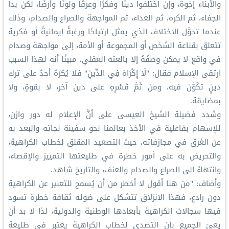
والأبناء إخوة، وإن اختلفوا دينًا وفكرًا وعرقًا ولونًا وأرضًا، لكن بدا
الجفاء، ثم الكره، ثم العداء، ثم المواجهة والصراع والصدام، وذلك
عندما تحوَّل الاختلاف الذي يمثل ارتياحًا ورغبةً إيمانيةً أو فكرية
تتعلق بقناعة الشخص أو المجموعة أو الأمة، إلى مواجهة وصدام
في واقع لا يمكن وصفُهُ إلا بالعته العقلي، مبينًا أنه لهذا السبب
ارتقى الإسلام فقال: "لَا إِكْرَاهَ فِي الدِّينِ" فلا يُكرَهُ أحدٌ على ترك
دينٍ تكَوَّن فيه، ومن ثَمَّ قَسْرِهِ على دين آخر، لا بقوةٍ، ولا
بمضايقة.
وشدد فضيلة الشيخ العيسى على أنَّ الإعلام له دور وازن،
للإسهام بفاعلية في الأخذ بعالمنا نحو سفينة نجاته والبعد به
عن الغرق في مجازفاته، حيث التصعيد المقلق لخطاب الكراهية،
والتحريض به على أمور خطرة في طليعتها التمييز والإقصاء،
وانتهاءً إلى الصراع والصدام والعنف، والتاريخ شاهد.
وأضاف: "من هنا أقول لا أخطر من أن يُسمح للتعبير عن الكراهية
دون رادع، فهذا الانزلاق تتشكل على ضوئه ثقافة خطرة تسود
فيها سجالات الكراهية بأبعادها الوطنية والدولية، لذا لا بد أن
يعيَ الجميع بأن التصدي لخطاب الكراهية يعتبر في طليعة