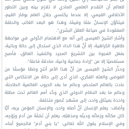
للعالم أن التقدم العلمي المادي لا تلازم بينه وبين التطور
الأخلاقي القيمي، إلا عندما يكتسي جلال العلم بوقار القيم،
فيتكَوَّن الإنسانُ علمًا وقيمًا، وهذا هو البعد الغائب والحلقة
المفقودة في صياغة العقل البشري".
وأشار الشيخ العيسى إلى أنه مع الاهتمام الدَّولي في مواجهة
ظاهرةِ الكراهية، إلا أَنَّ هذا الداءَ الذي استحال إلى حالة وبائية،
بفعل الفجوة بين التشريع المجرد والتنفيذ العالق، فأصبح
مستعصيًا إلا من "إرادة جماعية واعية، صادقة فاعلة".
وحذَّر الشيخ العيسى من أنَّ هذا الأمر أنتج وضعًا مؤسفًا من
الفوضى والعته الفكري، الذي أدى إلى حالة من الانتكاس التي
عادت بالعالم المتحضر، وعالم ما بعد الحروب العالمية الطاحنة،
وعالم ما بعد النظام الدولي الذي وحَّد أمم العالم تحت مظلة
واحدة بميثاق واحد، إلى مشهدِ عُصورٍ متخلفة.
وأضاف: يعلم الإنسان أنَّ أصله واحد، والإنسان المؤمن بربه، أيًّا
كان مكانُه وزمانُه ودينُه ومذهبُه، يعلم أن نَسْلَهُ من آدمَ وزَوْجِه،
وفي الإسلام يقول الله تعالى: "يا بني آدم" فالجميع أبناء،