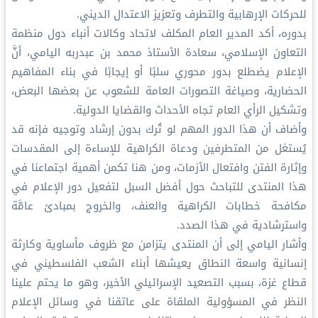
للحركات الإرهابية والتطرف وتعزيز الاعتدال الديني.
بدوره، أكد المدير العام المكلف لاتحاد وكالات أنباء دول منظمة
التعاون الإسلامي، سعادة الأستاذ محمد بن عبدربه اليامي، أنَّ
الإعلام يضطلع بدور محوري سلبًا أو إيجابًا في بناء المفاهيم
الحضارية، وصياغة التصورات العامة للشعوب عن بعضها البعض،
وتشكيل الرأي العام تجاه الأحداث والقضايا الدولية.
وأضاف أن هذا الدور المهم لو تُرك بدون إرشاد وتوجيه فإنه قد
يُستغل من المتطرفين ودعاة الكراهية للإساءة إلى المقدسات
وإثارة الفتن وافتعال الأزمات، ومن هنا تكمن أهمية اجتماعنا في
هذا المنتدى للتباحث حول أفضل السبل لتفعيل دور الإعلام في
مكافحة خطابات الكراهية والعنف، والخروج بمبادئ عامَّة
واسترشادية في هذا الصدد.
وأشار اليامي إلى أن المنتدى يتزامن مع ظروف مأساوية وكارثة
إنسانية واسعة النطاق يعيشها أبناء الشعب الفلسطيني في
قطاع غزة، بسبب التصعيد الإسرائيلي الأخير، وهو ما يحتم علينا
النظر في المسؤولية الملقاة على عاتقنا في وسائل الإعلام