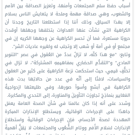
أسباب حفظ سلم المجتمعات وأمنها، وتعزيز الصداقة بين الأمم
والشعوب، وهي صداقة مهمة وملحة لا يتعايش الناس بسلام
إلا بهذا السياق، وذلك أننا إذا استطلعنا التاريخ وجدنا أن
الكراهية التي نشأت عنها العداوات بتخلفها وجهلها أوقدت
حروبًا مستعرة، فما أن تحسر الكراهية عن وجهها الكريه إن في
مجتمع أو في أمة أو شعب إلا وتجلب له ولغيره عاديات الشر".
وتابع: "مع هذا كلّه، لا تزالُ عددٌ من العُقول في عصر "التنوير
المادي" و"التقدُّمِ الحضاري بمفاهيمِهِ المشتركة"، لا تزال في
تخلُّفٍ قيمِي، حيث استحكمت نزعة الكراهيةِ على كثيرٍ من العقول
والسياسات، لافتًا إلى أنَّه في عدد من حالاتِها بدت هذه
الكراهية في أبشعِ وأسوأ صورها، وفي طليعتها ازدواجيةُ
المَعَايير بنماذِجَ تجاوزت التأويلَ والمناورة، إلى التحدي والمكابرة.
وشدد على أنه إذا كان عالمنا في شأن الصحة العامة يعمَل
جاهدًا على الإجراءات الوقائية، ويستطلع الإنذاراتِ المبكرة
المهددة لصحة الأجسام، فإن الإجراءاتِ الوقائيةَ واستطلاعَ
الإنذارات لسَلام الأُمَم ووئام الشُّعُوب والمجتمعات لا يَقِلُّ أهميةً