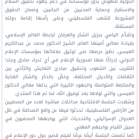
الدولية للنهوض بدور مؤسساتنا في دعم جهود تحقيق السلام
والاستقرار وحماية المدنيين من الجانبين، وضمان الحقوق
المشروعة للشعب الفلسطيني، وعلى رأسها إقامة دولته
المستقلة.
وتقدَّم اليامي بجزيل الشكر والعرفان لرابطة العالم الإسلامي،
بقيادة معالي أمينها العام، الشيخ الدكتور محمد بن عبدالكريم
العيسى، نظيرَ حرصها على توثيق علاقاتها بمؤسسات الإعلام
الدولي، إدراكًا منها لمحورية الإعلام في أي تحرك صادق وجاد؛
للتقريب بين الشعوب وتحقيق مبادئ التعايش والتآخي بين
الثقافات والأديان المختلفة، وخصَّ بالذكر والشكر العناية
والمتابعة المتواصلة والجهود الكبيرة التي بذلها معالي الدكتور
العيسى، والتي لولاها بعد توفيق الله، لما تم هذا المنتدى.
وشهدت الجلسة الافتتاحية مداخلات مباشرة لعدد من الصحفيين
من الأراضي الفلسطينية، تحدثوا فيها عن واقع الصحافة في ظل
العدوان الإسرائيلي، والتحديات التي يواجهها الصحفيون في
سبيل القيام بواجبهم المهني.
كما تضمنت الجلسة أيضًا عرضًا لفيلم قصير حول دور الإعلام في