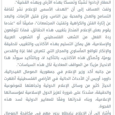
الصغار ازدادوا تشبثًا وتمسكًا بهذه الأرض وبهذه القضية".
ولفت العساف إلى أن "الهدف الأسمى للإعلام نشر ثقافة
التسامح والعدل والمحبة بين الناس، ونزع فتيل الأزمات، والبعد
عن إثارة الفتن والكراهية وتفتيت المجتمعات"، مضيفًا أنه "عندما
يقوم بعض الإعلام المنحاز بتغييب هذه الحقائق، فماذا تتوقعون
ردة الفعل من الشعب الفلسطيني أو الشعوب العربية
والإسلامية، هل يمكن التسليم بهذه الأكاذيب والتغييب للحقيقة
والإنكار للواقع المأساوي والمجازر التي تتعرض لها غزة والقدس
يوميًا، وتُصدَّق هذه الأكاذيب، بالتأكيد لا، وبالتأكيد سيولّد هذا
الانحياز مزيدًا من المواقف المعادية لكل هذه السياسات".
من جانبه أكد وزير الإعلام في جمهورية الصومال الفيدرالية،
داوود أويس أن الأحداث الحالية في الأراضي الفلسطينية أظهرت
انحيازَ كثيرٍ من وسائل الإعلام الدولية وتجاهلها للموضوعية
والحقيقة، مشددًا على ضرورة تعزيز الدول الإسلامية لمؤسساتها
الإعلامية، وبناء قدراتها وفقًا للمعايير الدولية لسد هذه
الفجوة.
وأشار إلى أن الإعلام يضطلع بدور مهم في مكافحة الصومال