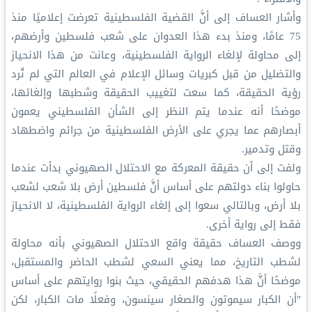
وأشار العساف إلى أنَّ القضية الفلسطينية تعرضت إعلاميًا منذ
75 عامًا، ومنذ بدء هذا العدوان على شعب فلسطين وأرضهم،
إلى محاولة لإلغاء الرواية الفلسطينية، وعانت من هذا الانحياز
والتضليل من قبل كبريات وسائل الإعلام في العالم التي لم تُرد
رؤية الحقيقة، كما سعت لتغييب الحقيقة وشطبها وإلغائها،
موضحًا أنه عندما يتم النظر إلى الشأن الفلسطيني يعمون
أبصارهم عما يجري على الأرض الفلسطينية من جرائم واضطهاد
وقتل وتدمير.
ولفت إلى أن حقيقة المعركة مع الاحتلال الصهيوني بدأت عندما
حاولوا بناء دولتهم على أساس أنَّ فلسطين أرض بلا شعب لشعب
بلا أرض، وبالتالي سعوا إلى إلغاء الرواية الفلسطينية، لا الانحياز
فقط إلى رواية أخرى.
ووصف العساف حقيقة واقع الاحتلال الصهيوني بأنه محاولة
لشطب التاريخ، مما يعني السعي لشطب الحاضر والمستقبل،
موضحًا أنَّ هذا هدفهم الحقيقي، حيث بنوا روايتهم على أساس
"أن الكبار سيموتون والصغار سينسون، وفعلًا مات الكبار، لكن