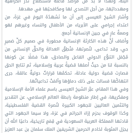
البتة، ولهذا لا بد من مراصد فاعلة لاستطلاع نُذُر الكراهية
ومهدداتِها، من أجل التصدي لها ومكافحتِها في مهدها.
وأشار الشيخ العيسى إلى أن ما نَشهدُهُ اليومَ في غزةَ، من
اعتداء إجرامي على الأبرياء من الأطفال والنساء وغيرهم لهو
وصمةُ عارٍ في جبين الإنسانية أجمع.
وأضاف أنَّ هذه الكارثة الإنسانية محفورة في صميم كلِّ ضميرٍ
حي، وقد تداعى، لنُصرتها، مَنْطِقُ العدالة والحقِّ الإنساني مِن
مُجْمَل التنوُّع الدولي الفاعل والصادق، هذا فضلًا عن كونها
بالنسبة لنا من حيثُ أصلها قضيةً عربية وإسلامية، ثم تتابع الحق
فصارت قضية دولية عادلة، تحكمُها قراراتٌ دوليةٌ عالقة، جرى
انتهاكُها فسالت على ذلك دماؤها وآلمَتْ تداعياتُها.
وفي هذا المقام، عبَّر الشيخ العيسى باسم علماء الأمة الإسلامية
ومفكريها، في إطار منظومة رابطة العالم الإسلامي، عن التقدير
والتثمين العاليين للجهود الكبيرة لنُصرة القضية الفلسطينية،
وكذا الوقوف بحزم إزاءَ الجرائم في غزة، ولا سيما الجهود التي
قادتها المملكة العربية السعودية في قِمَمٍ تاريخية، داعيًا الله أن
يجزل المثوبة لخادم الحرمين الشريفين الملك سلمان بن عبد العزيز