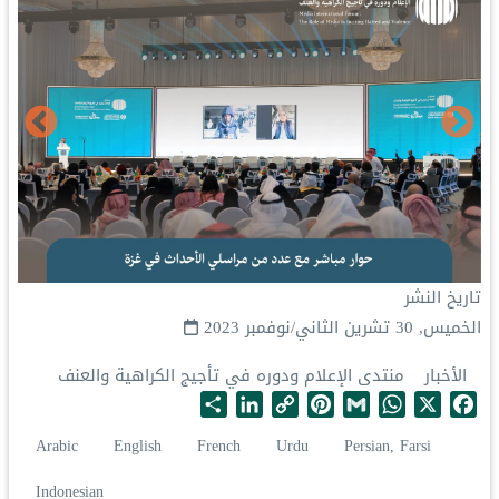
تاريخ النشر
الخميس, 30 تشرين الثاني/نوفمبر 2023
الأخبار
منتدى الإعلام ودوره في تأجيج الكراهية والعنف
S
L
C
P
G
W
X
F
h
i
o
i
m
h
a
Arabic
English
French
Urdu
Persian, Farsi
a
n
p
n
a
a
c
r
k
y
t
i
t
e
Indonesian