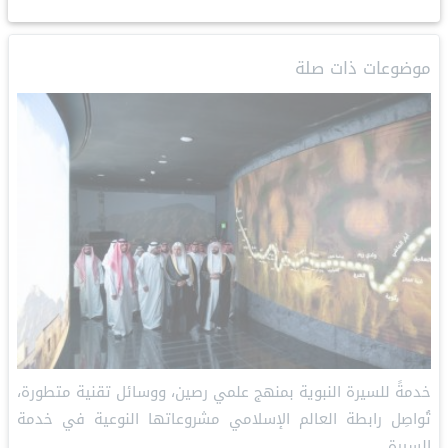
e
e
L
e
l
s
b
d
i
r
A
o
I
n
e
p
o
موضوعات ذات صلة
n
k
s
p
k
t
خدمةً للسيرة النبوية بمنهج علمي رصين، ووسائل تقنية متطورة،
تُواصِل رابطة العالم الإسلامي مشروعاتها النوعية في خدمة
السيرة…