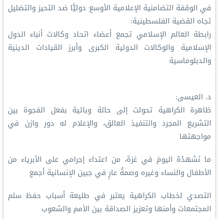
في الوقفة التضامنية الإعلامية الأوسع دوليًّا ضد التحيز والتضليل
تجاه القضية الفلسطينية:
رابطة العالم الإسلامي تجمع أعضاء اتحاد وكالات أنباء الدول
الإسلامية والوكالات الدولية الكبرى وأبرز القيادات الدينية
والدبلوماسية
د. العيسى:
ظاهرة الكراهية تحولت إلى حالة وبائية بفعل الفجوة بين
التشريع المجرد والتنفيذ العالق، والإعلام له دور وازن في
مواجهتها
ما نَشهدُهُ اليومَ في غزةَ، من اعتداء إجرامي على الأبرياء من
الأطفال والنساء وغيره وصمةُ عارٍ في جبين الإنسانية أجمع
التصدي لخطاب الكراهية يعتبر في طليعة أسباب حفظ سلم
المجتمعات وأمنها وتعزيز الصداقة بين الأمم والشعوب