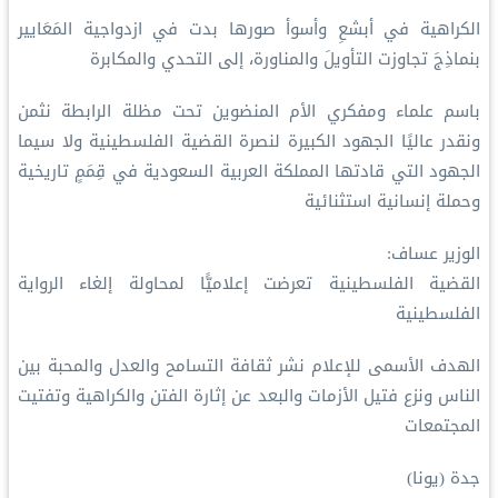
الكراهية في أبشعِ وأسوأ صورها بدت في ازدواجية المَعَايير
بنماذِجَ تجاوزت التأويلَ والمناورة، إلى التحدي والمكابرة
باسم علماء ومفكري الأم المنضوين تحت مظلة الرابطة نثمن
ونقدر عاليًا الجهود الكبيرة لنصرة القضية الفلسطينية ولا سيما
الجهود التي قادتها المملكة العربية السعودية في قِمَمٍ تاريخية
وحملة إنسانية استثنائية
الوزير عساف:
القضية الفلسطينية تعرضت إعلاميًّا لمحاولة إلغاء الرواية
الفلسطينية
الهدف الأسمى للإعلام نشر ثقافة التسامح والعدل والمحبة بين
الناس ونزع فتيل الأزمات والبعد عن إثارة الفتن والكراهية وتفتيت
المجتمعات
جدة (يونا)