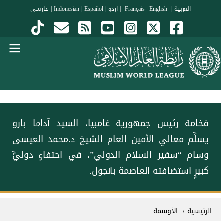
جاوز إلى المحتوى الرئيسي
العربية
|
Français
English
|
|
اردو
|
Español
|
Indonesian
|
فارسي
Menu Arabi
فخامة رئيس جمهورية غامبيا، السيد آداما بارو
يسلِّم معالي الأمين العام الشيخ د.محمد العيسى
وسام “سفير السلام الدولي”، في احتفاءٍ دوليٍّ
كبيرٍ استضافته العاصمة بانجول.
سار التنقل
الرئيسية
الأوسمة