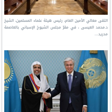
التقى معالي الأمين العام، رئيس هيئة علماء المسلمين، الشيخ
د.⁧‫محمد العيسى‬⁩ ⁦‪‬⁩، في مقرّ مجلس الشيوخ الإسباني بالعاصمة
مدريد…