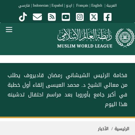
جاوز إلى المحتوى الرئيسي
العربية
|
Français
English
|
|
اردو
|
Español
|
Indonesian
|
فارسي
Menu Arabi
فخامة الرئيس الشيشاني رمضان قاديروف يطلب
من معالي الشيخ د. ⁧محمد العيسى⁩ إلقاء أول خطبة
في أكبر جامع بأوروبا بعد مراسم احتفال تدشينه
هذا اليوم
سار التنقل
الرئيسية
الأخبار