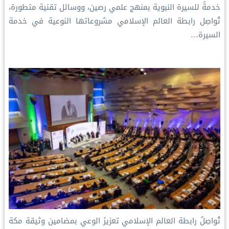
خدمةً للسيرة النبوية بمنهج علمي رصين، ووسائل تقنية متطورة،
تُواصِل رابطة العالم الإسلامي مشروعاتها النوعية في خدمة
السيرة…
تُواصِلُ ⁧‫رابطة العالم الإسلامي‬⁩ تعزيزَ الوعي بمضامين وثيقة مكة