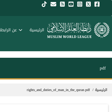
جاوز إلى المحتوى الرئيسي
Menu Arabi
الرئيسية
عن الرابطة
pdf
سار التنقل
الرئيسية
rights_and_duties_of_man_in_the_quran.pdf