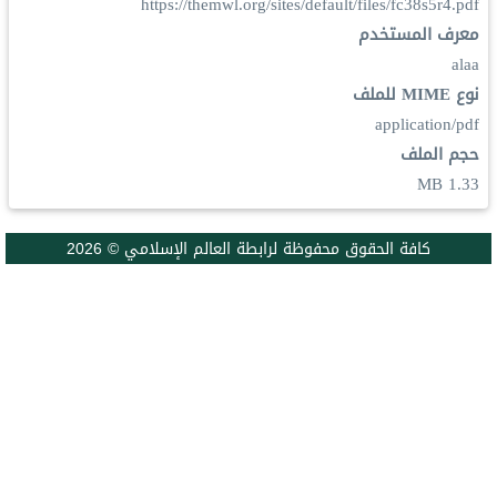
https://themwl.org/sites/default/files/fc38s5r4.pdf
معرف المستخدم
alaa
نوع MIME للملف
application/pdf
حجم الملف
1.33 MB
كافة الحقوق محفوظة لرابطة العالم الإسلامي © 2026