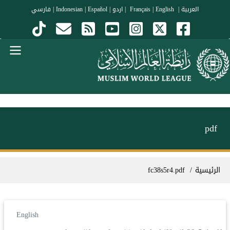
جاوز إلى المحتوى الرئيسي
العربية
|
Français
English
|
|
اردو
|
Español
|
Indonesian
|
فارسي
Menu Arabi
pdf
سار التنقل
الرئيسية
fc38s5r4.pdf
English