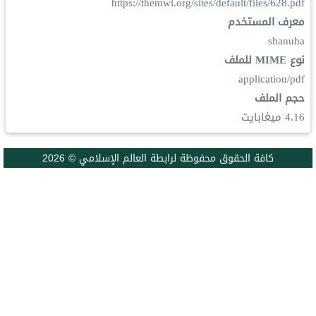
https://themwl.org/sites/default/files/628.pdf
معرف المستخدم
shanuha
نوع MIME للملف
application/pdf
حجم الملف
4.16 ميغابايت
كافة الحقوق محفوظة لرابطة العالم الإسلامي © 2026