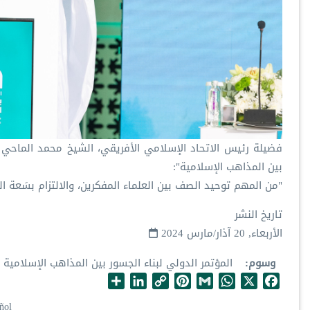
فضيلة رئيس الاتحاد الإسلامي الأفريقي، الشيخ محمد الماحي ب
بين المذاهب الإسلامية":
‏"من المهم توحيد الصف بين العلماء المفكرين، والالتزام بسَعة الصد
تاريخ النشر
الأربعاء, 20 آذار/مارس 2024
وسوم
المؤتمر الدولي لبناء الجسور بين المذاهب الإسلامية
S
L
C
P
G
W
X
F
h
i
o
i
m
h
a
ñol