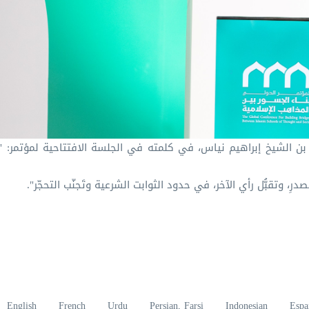
ن الشيخ إبراهيم نياس، في كلمته في الجلسة الافتتاحية لمؤتمر: "ب
رِ، وتقبُّل رأي الآخر، في حدود الثوابت الشرعية وتَجنّب التحجّر".
English
French
Urdu
Persian, Farsi
Indonesian
Espa