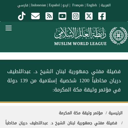
جاوز إلى المحتوى الرئيسي
العربية
|
Français
English
|
|
اردو
|
Español
|
Indonesian
|
فارسي
Menu Arabi
فضيلة مفتي جمهورية ⁧لبنان⁩ الشيخ د. عبداللطيف
دريان مخاطباً 1200 شخصية إسلامية من 139 دولة
في ⁧مؤتمر وثيقة مكة المكرمة⁩:
سار التنقل
الرئيسية
⁧مؤتمر وثيقة مكة المكرمة⁩
فضيلة مفتي جمهورية ⁧لبنان⁩ الشيخ د. عبداللطيف دريان مخاطباً