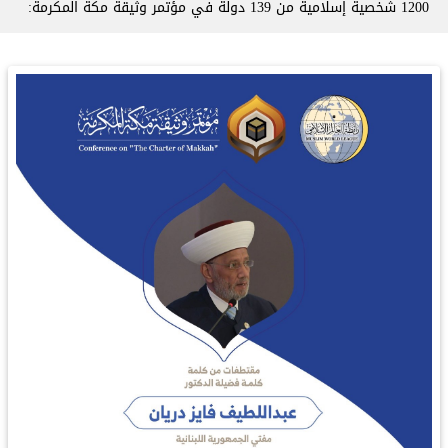
1200 شخصية إسلامية من 139 دولة في ⁧مؤتمر وثيقة مكة المكرمة⁩: