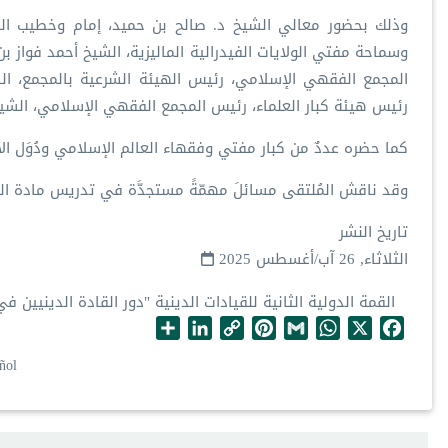
‏وذلك بحضور معالي الشيخ د. صالح بن حميد، إمام وخطيب ال
وسماحة مفتي الولايات الفيدرالية الماليزية، الشيخ أحمد فواز ب
المجمع الفقهي الإسلامي، رئيس الهيئة الشرعية بالمجمع، الشي
رئيس هيئة كبار العلماء، رئيس المجمع الفقهي الإسلامي، الشيخ 
‏كما حضره عددٌ من كبار مفتي وفقهاء العالم الإسلامي ودُوَل الأق
‏وقد ناقش المُلتقى مسائلَ مهمّةً مستجدَّة في تدريس مادة ال
تاريخ النشر
الثلاثاء, 26 آب/أغسطس 2025
القمة الدولية الثانية للقيادات الدينية "دور القادة الدينيين في
S
L
C
P
G
W
X
F
h
i
o
i
m
h
a
ñol
a
n
p
n
a
a
c
r
k
y
t
i
t
e
e
e
L
e
l
s
b
d
i
r
A
o