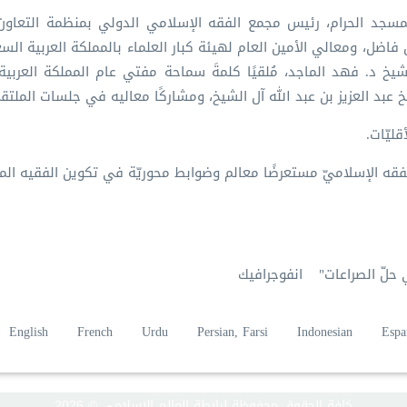
مسجد الحرام، رئيس مجمع الفقه الإسلامي الدولي بمنظمة التعاون
ن فاضل، ومعالي الأمين العام لهيئة كبار العلماء بالمملكة العربية ال
خ د. فهد الماجد، مُلقيًا كلمةَ سماحة مفتي عام المملكة العربية
عبد العزيز بن عبد الله آل الشيخ، ومشاركًا معاليه في جلسات الملتق
ليّات.
فقه الإسلاميّ مستعرضًا معالم وضوابط محوريّة في تكوين الفقيه الم
 حلّ الصراعات"
انفوجرافيك
English
French
Urdu
Persian, Farsi
Indonesian
Espa
كافة الحقوق محفوظة لرابطة العالم الإسلامي © 2026