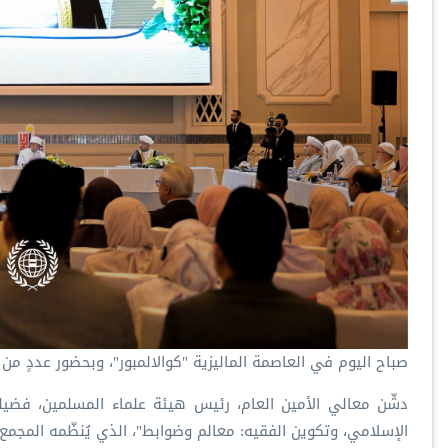
‏صباح اليوم في العاصمة الماليزية "كوالالمبور"، وبحضور عددٍ من 
‏دشّن معالي الأمين العام، رئيس هيئة علماء المسلمين، فضي‫‬‬
الإسلامي، وتكوين الفقيه: معالم وضوابط"، الذي يُنظّمه المجمع