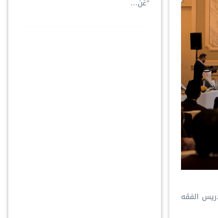
"عَن…
دريس الفقه