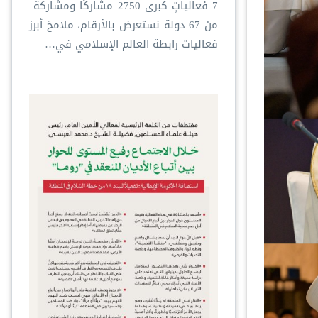
‏7 فعالياتٍ كبرى ‏2750 مشاركًا ومشاركةً ‏
من 67 دولة ‏نستعرض بالأرقام، ملامحَ أبرز
فعاليات ⁧‫رابطة العالم الإسلامي‬⁩ في…