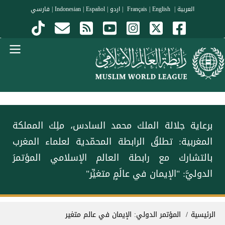
جاوز إلى المحتوى الرئيسي
العربية
|
Français
English
|
|
اردو
|
Español
|
Indonesian
|
فارسي
Menu Arabi
برعاية جلالة الملك محمد السادس، ملِك المملكة
المغربية: ‏تطلقُ ⁧‫الرابطة المحمّدية‬⁩ لعلماء المغرب
بالتشارك مع ⁧‫رابطة العالم الإسلامي‬⁩ المؤتمرَ
الدوليَّ: "الإيمان في عالَمٍ متغيِّر"
سار التنقل
الرئيسية
المؤتمر الدولي: الإيمان في عالم متغير