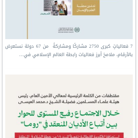
‏7 فعالياتٍ كبرى ‏2750 مشاركًا ومشاركةً ‏ من 67 دولة ‏نستعرض
بالأرقام، ملامحَ أبرز فعاليات ⁧‫رابطة العالم الإسلامي‬⁩ في…