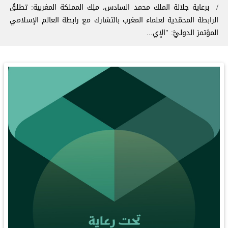
برعاية جلالة الملك محمد السادس، ملِك المملكة المغربية: ‏تطلقُ
⁧‫الرابطة المحمّدية‬⁩ لعلماء المغرب بالتشارك مع ⁧‫رابطة العالم الإسلامي‬⁩
المؤتمرَ الدوليَّ: "الإي...