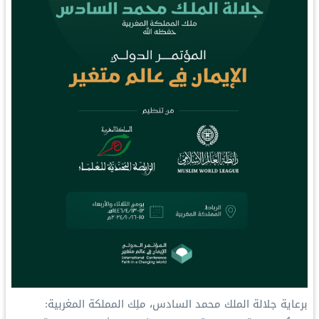
‏برعاية جلالة الملك محمد السادس، ملِك المملكة المغربية: