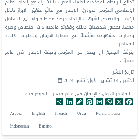
‏تطلقُ ⁧‫الرابطة المحمّدية‬⁩ لعلماء المغرب بالتشارك مع ⁧‫رابطة العالم
الإسلامي‬⁩ المؤتمرَ الدوليَّ: "الإيمان في عالَمٍ متغيِّر"، لإبراز دلائل
الإيمان والتصدي لشبهات الإلحاد ورصد مخاطره وأساليب التعامل
معها، بحضور شخصياتٍ دينيّةٍ وفكريّةٍ عالمية ذات اختصاص وخبرة
وحوارات مشهودة ومُثَمَّنة في قضايا الإيمان وجدليات الإلحاد
المعاصر.
‏يترقّبُ الجميعُ أن يصدر عن المؤتمر:"وثيقة الإيمان في عالم
متغيِّر".
تاريخ النشر
الاثنين, 14 تشرين الأول/أكتوبر 2024
المؤتمر الدولي: الإيمان في عالم متغير
انفوجرافيك
S
L
C
P
G
W
X
F
h
i
o
i
m
h
a
Arabic
English
French
Urdu
Persian, Farsi
a
n
p
n
a
a
c
r
k
y
t
i
t
e
Indonesian
Español
e
e
L
e
l
s
b
d
i
r
A
o