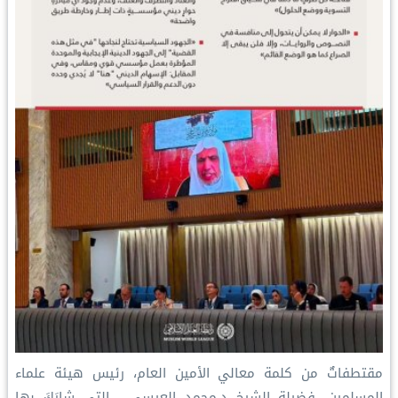
مقتطفاتٌ من كلمة معالي الأمين العام، رئيس هيئة علماء
المسلمين، فضيلة الشيخ د.⁧‫محمد العيسى‬⁩ ‬⁩، التي شارَكَ بها