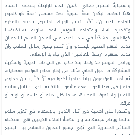
واستجابةً لمقترح معالي الأمين العام للرابطة بخصوص اعتماد
هذا المؤتمر ليكون قمةً سنويةً تحت مسمى "قمة كوالالمبور
للقادة الدينيين"، أكَّد رئيس الوزراء الماليزي ترحيبه بالفكرة
وتقديره لها، واعتماده المؤتمر قمة سنوية تستضيفها
كوالالمبور، مشدِّداً في هذا الصدد على أنه من المهم لبلاده أنْ
تدعم الفهم الصحيح للإسلام، وأنْ تدعم جميع رسائل السلام، وأنْ
تدعم مفهوم "رحمةً للعالمين" الذي جاء به الإسلام.
وواصل المؤتمر مداولاته بمداخلاتٍ من القيادات الدينية والفكرية
المشاركة من حول العام، وذلك في إطار محاور المؤتمر وقضاياه،
ثم أصدر المؤتمرون بياناً ختامياً أكدوا فيه أنَّ كلَّ إنسان مخلوق
متميز في هذا الكون، وهو مشمول بالتكريم الذي لا يَقبل سلبية
التمييز ولا يَعرف المحاباة، مهما كان دينه أو جنسه أو لونه أو
عِرقه.
وشددوا على أهمية دور أتباع الأديان بالإسهام في تعزيز سلام
عالمنا ووئام مجتمعاته، وأن مهمّةُ القادة الدينيين هي استدعاء
النماذج الحضارية التي تَبْني جسور التعاون والسلام بين الجميع