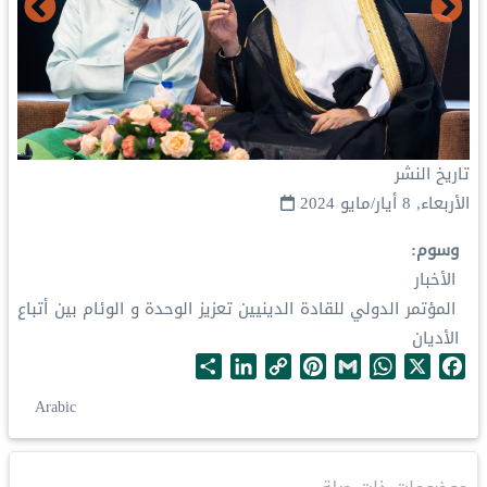
تاريخ النشر
الأربعاء, 8 أيار/مايو 2024
وسوم
الأخبار
المؤتمر الدولي للقادة الدينيين تعزيز الوحدة و الوئام بين أتباع
الأديان
S
L
C
P
G
W
X
F
h
i
o
i
m
h
a
Arabic
a
n
p
n
a
a
c
r
k
y
t
i
t
e
e
e
L
e
l
s
b