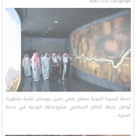
موضوعات ذات صلة
d
i
r
A
o
I
n
e
p
o
n
k
s
p
k
t
خدمةً للسيرة النبوية بمنهج علمي رصين، ووسائل تقنية متطورة،
تُواصِل رابطة العالم الإسلامي مشروعاتها النوعية في خدمة
السيرة…