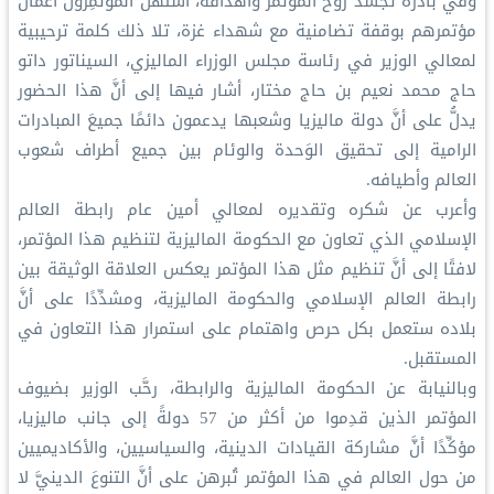
وفي بادرة تجسِّد روح المؤتمر وأهدافه، استهلَّ المؤتمِرون أعمالَ
مؤتمرهم بوقفة تضامنية مع شهداء غزة، تلا ذلك كلمة ترحيبية
لمعالي الوزير في رئاسة مجلس الوزراء الماليزي، السيناتور داتو
حاج محمد نعيم بن حاج مختار، أشار فيها إلى أنَّ هذا الحضور
يدلُّ على أنَّ دولة ماليزيا وشعبها يدعمون دائمًا جميعَ المبادرات
الرامية إلى تحقيق الوَحدة والوئام بين جميع أطراف شعوب
العالم وأطيافه.
وأعرب عن شكره وتقديره لمعالي أمين عام رابطة العالم
الإسلامي الذي تعاون مع الحكومة الماليزية لتنظيم هذا المؤتمر،
لافتًا إلى أنَّ تنظيم مثل هذا المؤتمر يعكس العلاقة الوثيقة بين
رابطة العالم الإسلامي والحكومة الماليزية، ومشدِّدًا على أنَّ
بلاده ستعمل بكل حرص واهتمام على استمرار هذا التعاون في
المستقبل.
وبالنيابة عن الحكومة الماليزية والرابطة، رحَّب الوزير بضيوف
المؤتمر الذين قدِموا من أكثر من 57 دولةً إلى جانب ماليزيا،
مؤكِّدًا أنَّ مشاركة القيادات الدينية، والسياسيين، والأكاديميين
من حول العالم في هذا المؤتمر تُبرهن على أنَّ التنوعَ الدينيَّ لا