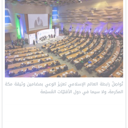
تُواصِلُ ⁧‫رابطة العالم الإسلامي‬⁩ تعزيزَ الوعي بمضامين وثيقة مكة
المكرمة، ولا سيما في دول الأقليّات المُسلِمة