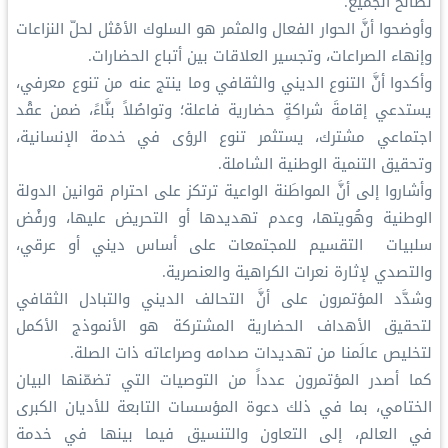
لصالح الجميع.
وأوضحوا أنَّ الحوار الفعال والمثمر هو السلوك الأمْثل لحلّ النزاعات
وإنهاء الصراعات، وتجسير العلاقات بين أتباع الحضارات.
وأكدوا أنَّ التنوع الديني والثقافي وما ينتج عنه من تنوع معرفي،
يستدعي إقامةَ شراكةٍ حضارية فاعلة؛ وتواصُلاً بنَّاءً، ضمن عقْد
اجتماعي مشترك، يستثمر تنوع الرؤى في خدمة الإنسانية،
وتحقيق التنمية الوطنية الشاملة.
وأشاروا إلى أنَّ المواطَنة الواعية ترتكز على احترام قوانين الدولة
الوطنية وهُويتها، وعدم تهديدها أو التحريض عليها، ورفْض
سلبيات التقسيم للمجتمعات على أساس ديني أو عرقي،
والتصدي لإثارة نعرات الكراهية والعنصرية.
وشدَّد المؤتمرون على أنَّ التحالف الديني والتبادل الثقافي
لتحقيق الأهداف الحضارية المشتركة هو الأنموذج الأكمل
لتخليص عالَمنا من تهديدات صدامه وصراعاته ذات الصلة.
كما أصدر المؤتمرون عدداً من التوصيات التي تضمّنها البيان
الختامي، بما في ذلك دعوة المؤسسات التابعة للأديان الكبرى
في العالم، إلى التعاون والتنسيق فيما بينها في خدمة