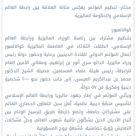
مختار: تنظيم المؤتمر يعكِس متانة العلاقة بين رابطة العالم
الإسلامي والحكومة الماليزية
كوالالمبور:
بتنظيم مشترك بين رئاسة الوزراء الماليزية ورابطة العالم
الإسلامي، انطلقت الثلاثاء في العاصمة الماليزية كوالالمبور
أعمال المؤتمر الدولي للقادة الدينيين برعاية وحضور دولة رئيس
وزراء ماليزيا، الداتو سري أنور بن إبراهيم، ومعالي الأمين العام
للرابطة، رئيس هيئة علماء المسلمين، فضيلة الشيخ الدكتور
محمد بن عبدالكريم العيسى، إلى جانب حضور نحو ٢٠٠٠ شخصيةٍ
دينيةٍ وفكريةٍ من ٥٧ دولةً.
ويأتي المؤتمر في إطار جهود ماليزيا ورابطة العالم الإسلامي
لتأسيس منصَّة دينية عالمية، تُعزز سبل التعاون الحضاري القائم
على مشتركاتٍ جامعة، وتضع خارطةَ طريقٍ لترسيخ الوئام بين
أتباع الأديان الذين يشكّلون غالبية شعوب العالم، وحلِّ مشكلات
التعايش برُؤيةٍ تضامنية، مُشبَعةٍ بروح المسؤولية.