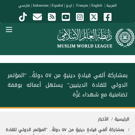
جاوز إلى المحتوى الرئيسي
العربية
|
Français
English
|
|
اردو
|
Español
|
Indonesian
|
فارسي
Menu Arabi
بمشاركة ألفي قيادةٍ دينيةٍ من ٥٧ دولةً.. "المؤتمر
الدولي للقادة الدينيين" يستهل أعماله بوقفة
تضامنية مع شهداء غزَّة
سار التنقل
الرئيسية
الأخبار
بمشاركة ألفي قيادةٍ دينيةٍ من ٥٧ دولةً.. "المؤتمر الدولي للقادة