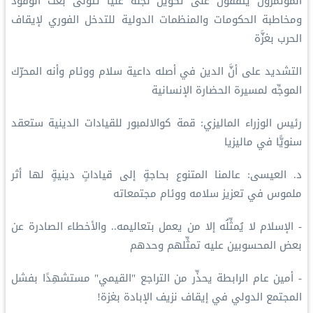
المؤتمرون يتفقون على تكوين لجنة عليا تتولى بعث الوفود
ومخاطبة الحكومات والمنظمات الدولية للتدخل الفوري لإيقاف
الحرب بغزَّة
التشديد على أنَّ الدين في أصله داعية سلام ووئام وأنه المحرّك
الموجِّه لمسيرة الحضارة الإنسانية
رئيس الوزراء الماليزي: قمة كوالالمبور للقيادات الدينية ستعقد
سنويًّا في ماليزيا
د. العيسى: عالمنا المتنوع بحاجةٍ إلى قياداتٍ دينيةٍ لها أثر
ملموس في تعزيز سلامه ووئام مجتمعاته
- الإسلام لا يُمثِّلُه إلا من يعمل بتعاليمه.. والأخطاء الصادرة عن
بعض المحسوبين عليه تمثِّلهم وحدهم
- أمين عام الرابطة يحذِّر من التراجع "القيمي" مستشهِدًا بفشل
المجتمع الدولي في إيقاف نزيف الإبادة بغزة!