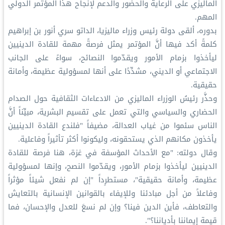
الماليزي على الرعاية والحضور والدعم لإنجاح هذا المؤتمر الدولي
المهم.
بدوره، ألقى دولة رئيس وزراء ماليزيا، الداتو سري أنور بن إبراهيم
كلمةً أكد فيها أنَّ المؤتمر يمثل فرصةً مهمة للقادة الدينيين
ليأخذوا بزمام الأمور ويقدّموا النصائح، سواءً على الجانب
الاجتماعي أو الديني، مشدِّدًا على أنها لمسؤولية عظيمة، وأمانة
حقيقية.
وحذَّر رئيسُ الوزراء الماليزي من الادعاءات الثقافية حول الصدام
الحضاري والسياسي والتي تعمل على تقسيم البشرية، مبيِّناً أنَّ
الناس سئموا من غياب العدالة، مضيفاً "فلندع القادة الدينيين
يأخذون مكانهم الذي يستحقونه، وليكونوا أكثر تأثيراً وفاعلية.
وقال دولته: "مع الأحداث المؤسفة في غزة، هنا فرصة للقادة
الدينيين ليأخذوا بزمام الأمور، ويقدّموا النصح، وإنها لمسؤولية
عظيمة، وأمانة حقيقية"، مستطرِداً "إن لم نفعل شيئاً مؤثراً
وفاعلاً من أجل مبادئنا وللإيفاء بالقوانين الإنسانية بالتعايش
والتعاطف، فأين الدين فينا؟ وإن لم نسعَ للعدل والإحسان، فما
قيمة إيماننا بأدياننا؟".