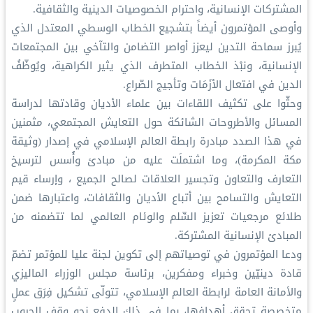
المشتركات الإنسانية، واحترام الخصوصيات الدينية والثقافية.
وأوصى المؤتمرون أيضاً بتشجيع الخطاب الوسطي المعتدل الذي
يُبرز سماحة التدين ليعزز أواصر التضامن والتآخي بين المجتمعات
الإنسانية، ونبْذ الخطاب المتطرف الذي يثير الكراهية، ويُوظّفُ
الدين في افتعال الأزَمَات وتأجيج الصّراع.
وحثّوا على تكثيف اللقاءات بين علماء الأديان وقادتها لدراسة
المسائل والأطروحات الشائكة حول التعايش المجتمعي، مثمنين
في هذا الصدد مبادرة رابطة العالم الإسلامي في إصدار (وثيقة
مكة المكرمة)، وما اشتملَت عليه من مبادئ وأُسس لترسيخ
التعارف والتعاون وتجسير العلاقات لصالح الجميع ، وإرساء قيم
التعايش والتسامح بين أتباع الأديان والثقافات، واعتبارها ضمن
طلائع مرجعيات تعزيز السِّلم والوئام العالمي لما تتضمنه من
المبادئ الإنسانية المشتركة.
ودعا المؤتمرون في توصياتهم إلى تكوين لجنة عليا للمؤتمر تضمّ
قادة دينيّين وخبراء ومفكرين، برئاسة مجلس الوزراء الماليزي
والأمانة العامة لرابطة العالم الإسلامي، تتولّى تشكيل فِرَق عملٍ
متخصصة تحقق أهدافها، بما في ذلك الدفع نحو وقف الحروب