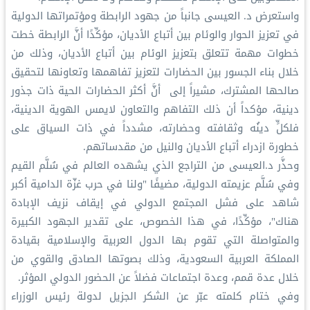
واستعرض د. العيسى جانباً من جهود الرابطة ومؤتمراتها الدولية
في تعزيز الحوار والوئام بين أتباع الأديان، مؤكِّدًا أنَّ الرابطة خطت
خطوات مهمة تتعلق بتعزيز الوئام بين أتباع الأديان، وذلك من
خلال بناء الجسور بين الحضارات لتعزيز تفاهمها وتعاونها لتحقيق
صالحها المشترك، مشيراً إلى أنَّ أكثر الحضارات الحية ذات جذور
دينية، مؤكداً أن ذلك التفاهم والتعاون لايمس الهوية الدينية،
فلكلٍّ دينُه وثقافته وحضارته، مشدداً في ذات السياق على
خطورة ازدراء أتباع الأديان والنيل من مقدساتهم.
وحذَّر د.العيسى من التراجع الذي يشهده العالم في سُلَّم القيم
وفي سُلَّم عزيمته الدولية، مضيفًا "ولنا في حرب غزّة الدامية أكبر
شاهد على فشل المجتمع الدولي في إيقاف نزيف الإبادة
هناك"، مؤكِّدًا، في هذا الخصوص، على تقدير الجهود الكبيرة
والمتواصلة التي تقوم بها الدول العربية والإسلامية بقيادة
المملكة العربية السعودية، وذلك بصوتها الصادق والقوي من
خلال عدة قمم، وعدة اجتماعات فضلاً عن الحضور الدولي المؤثر.
وفي ختام كلمته عبّر عن الشكر الجزيل لدولة رئيس الوزراء