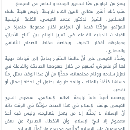
يمنع من الجلوس معًا لتحقيق الوَحدة والتناغم في المجتمع.
عقب ذلك، ألقى معالي الأمين العام للرابطة، رئيس هيئة علماء
المسلمين، الشيخ الدكتور محمد العيسى، الكلمة الرئيسية
للمؤتمر، مؤكِّدًا فيها أنَّ المؤتمر اختار مجموعة متميزة من
القيادات الدينية الفاعلة في تعزيز الوئام بين أتباع الأديان،
ومواجهة أفكار التطرف، وبخاصة مخاطر الصدام الثقافي
والحضاري.
وشدَّد العيسى على أنَّ عالمنا المتنوع بحاجةٍ إلى قيادات دينية
لها أثرٌ ملموسٌ، تُسهِم من خلال جهودها الصادقة والفاعلة في
تعزيز سلامه ووئام مجتمعاته، محذِّرًا من أنَّ هذا الوقت يمثل زمنًا
حساسًا مُثقَلاً بالمتاعب والمخاطر ولا يحتمِل أي لحظة إهمال أو
تقصير.
وبصفته أميناً عاماً لرابطة العالم الإسلامي، استعرض الشيخ
العيسى موقف الإسلام في هذا الصدد، مؤكِّدًا في الوقت ذاته
أنَّ الإسلامَ لا يُمثِّلُه إلا من يعمل بتعاليمه، وليس فيه أحدٌ
معصومٌ إلا نبيَّ الإسلام، وأن الأخطاء الصادرة عن بعض
المحسوبين على الإسلام تُمثِّلهم وحدهم ولا تُمثِّل الإسلام.