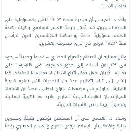
تواصل الأديان.
وأكد د. العيسى أن مبادرة منصة "R20" تلقي بالمسؤولية على
القادة الدينيين، كما تُحمّل رابطة العالم الإسلامي وهيئة نهضة
العلماء مسؤوليةً خاصة بوصفهما المؤسَّستين اللتين تترأسان
قمة "R20" الأولى في تاريخ مجموعة العشرين.
وبَيّن معاليه أن الصدام والصراع الحضاري – قديماً وحديثاً – يعود
في كثيرٍ من أسبابه إلى جذورٍ محسوبةٍ "في ظاهرها" على
تعاليم الأديان بفعل بعض أتباع الأديان لا تعاليمها الحقيقة، كما
يُنسَب إلى تلك التعاليم عددٌ من التحديات التي تواجه ضرورةَ
التعايش والوئام في مجتمعات التنوّع الوطني، فضلاً عن الاعتقاد
المجازف بأن الهوية الدينية تتعارض ولابد مع الهوية الوطنية،
وتحديداً فيما يخص الأقليات الدينية.
وشدد د. العيسى على أن المسلمين يؤكدون يقيناً، وبنصوصٍ
دينية واضحة، بأن الإسلام يرفض الصراع والصدام الحضاري رفضاً