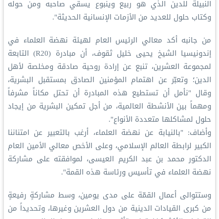
النبيلة للدين الذي هو ربيع وينبوع يسقي صاحبه ومن حوله
وكتاب حلول للعديد من الأزمات الإنسانية الحديثة".
من جانبه أكد معالي الرئيس العام لهيئة نهضة العلماء في
إندونيسيا الشيخ يحيى خليل ثقوف، أن مبادرة (R20) التابعة
لمجموعة العشرين، تنبع عن إرادة روحية صادقة ومخلصة لأهل
الدين؛ وتعبّر عن اهتمام المؤمنين الصادق بمستقبل البشرية،
وقال "نأمل أن تستطيع هذه المبادرة أن تحتل مكاناً مشرفاً
ومهماً بين الأنشطة العالمية، من أجل تمكين البشرية من إيجاد
حلول لمشاكلها متعددة الأنواع".
وأضاف: "بالنيابة عن نهضة العلماء، أرغب بالتعبير عن امتناننا
الكبير لرابطة العالم الإسلامي، وعلى الأخص معالي الأمين العام
الدكتور محمد بن عبد الكريم العيسى، لموافقته على مشاركة
نهضة العلماء في تأسيس ورئاسة هذه القمة".
وستتوالى أعمال القمّة على مدى يومين، وسط مشاركةٍ رفيعةٍ
من كبرى القيادات الدينية من دول العشرين وغيرها، وتحديداً من