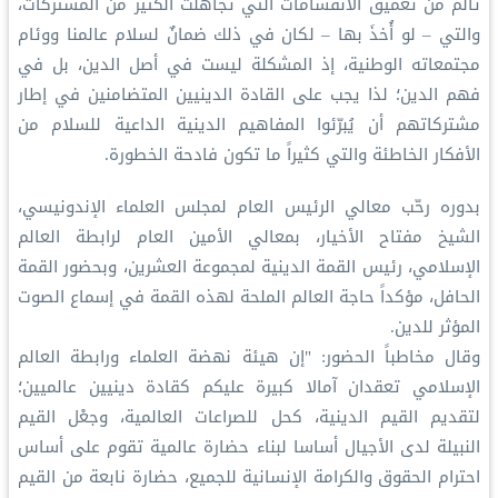
تألم من تعميق الانقسامات التي تجاهلت الكثير من المشتركات،
والتي – لو أُخذَ بها – لكان في ذلك ضمانٌ لسلام عالمنا ووئام
مجتمعاته الوطنية، إذ المشكلة ليست في أصل الدين، بل في
فهم الدين؛ لذا يجب على القادة الدينيين المتضامنين في إطار
مشتركاتهم أن يُبرّئوا المفاهيم الدينية الداعية للسلام من
الأفكار الخاطئة والتي كثيراً ما تكون فادحة الخطورة.
بدوره رحّب معالي الرئيس العام لمجلس العلماء الإندونيسي،
الشيخ مفتاح الأخيار، بمعالي الأمين العام لرابطة العالم
الإسلامي، رئيس القمة الدينية لمجموعة العشرين، وبحضور القمة
الحافل، مؤكداً حاجة العالم الملحة لهذه القمة في إسماع الصوت
المؤثر للدين.
وقال مخاطباً الحضور: "إن هيئة نهضة العلماء ورابطة العالم
الإسلامي تعقدان آمالا كبيرة عليكم كقادة دينيين عالميين؛
لتقديم القيم الدينية، كحل للصراعات العالمية، وجعْل القيم
النبيلة لدى الأجيال أساسا لبناء حضارة عالمية تقوم على أساس
احترام الحقوق والكرامة الإنسانية للجميع، حضارة نابعة من القيم