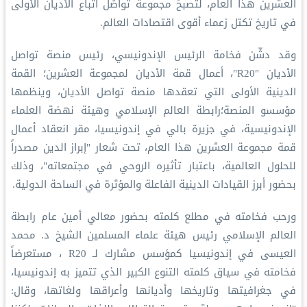
العشرين هذا العام، لتُصبحَ مجموعةَ تواصُل أتباع الأديان الأولى
في تاريخ تكتل زعماء أقوى اقتصادات العالم.
وقد دشّن فخامة الرئيس الإندونيسي، رئيس منصة تواصل
الأديان "R20"، أعمال قمة الأديان لمجموعة العشرين؛ القمة
الدينية الأولى التي تعقدها منصة تواصل الأديان، وينظمها
مؤسسو المنصة؛رابطة العالم الإسلامي وهيئة نهضة العلماء
الإندونيسية، في جزيرة بالي في إندونيسيا، مقر انعقاد أعمال
قمة مجموعة العشرين هذا العام، تحت شعار "إبراز الدين مصدراً
للحلول العالمية، باعتبار تأثيره الروحي في مجتمعاته"، وذلك
بحضور أبرز القيادات الدينية الفاعلة والمؤثرة في الساحة الدولية.
ورحب فخامته في مطلع كلمته بحضور معالي أمين عام رابطة
العالم الإسلامي رئيس هيئة علماء المسلمين الشيخ د. محمد
العيسى في إندونيسيا كمؤسس مشارك لـ R20 ، مستعرضاً
فخامته في سياق كلمته التنوع الكبير الذي تتميز به إندونيسيا،
في جغرافيتها وتاريخها وأديانها وأعراقها ولغاتها، وقال: