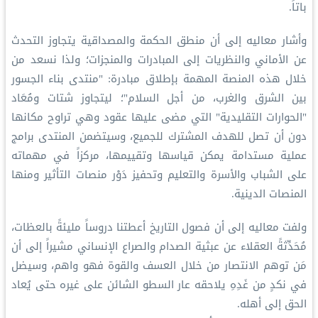
باتاً.
وأشار معاليه إلى أن منطق الحكمة والمصداقية يتجاوز التحدث
عن الأماني والنظريات إلى المبادرات والمنجزات؛ ولذا نسعد من
خلال هذه المنصة المهمة بإطلاق مبادرة: "منتدى بناء الجسور
بين الشرق والغرب، من أجل السلام"؛ ليتجاوز شتات ومُعَاد
"الحوارات التقليدية" التي مضى عليها عقود وهي تراوح مكانها
دون أن تصل للهدف المشترك للجميع، وسيتضمن المنتدى برامج
عملية مستدامة يمكن قياسها وتقييمها، مركزاً في مهماته
على الشباب والأسرة والتعليم وتحفيز دَوْر منصات التأثير ومنها
المنصات الدينية.
ولفت معاليه إلى أن فصول التاريخ أعطتنا دروساً مليئةً بالعظات،
مُحَدِّثةً العقلاء عن عبثية الصدام والصراع الإنساني مشيراً إلى أن
مَن توهم الانتصار من خلال العسف والقوة فهو واهم، وسيضل
في نكدٍ من غَدِهِ يلاحقه عار السطو الشائن على غيره حتى يُعاد
الحق إلى أهله.