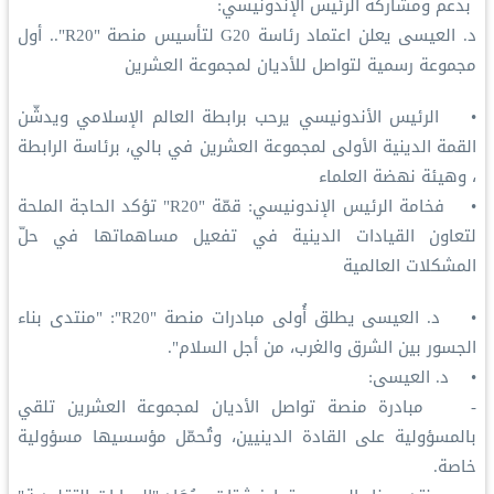
بدعم ومشاركة الرئيس الإندونيسي:
د. العيسى يعلن اعتماد رئاسة G20 لتأسيس منصة "R20".. أول
مجموعة رسمية لتواصل للأديان لمجموعة العشرين
• الرئيس الأندونيسي يرحب برابطة العالم الإسلامي ويدشّن
القمة الدينية الأولى لمجموعة العشرين في بالي، برئاسة الرابطة
، وهيئة نهضة العلماء
• فخامة الرئيس الإندونيسي: قمّة "R20" تؤكد الحاجة الملحة
لتعاون القيادات الدينية في تفعيل مساهماتها في حلّ
المشكلات العالمية
• د. العيسى يطلق أُولى مبادرات منصة "R20": "منتدى بناء
الجسور بين الشرق والغرب، من أجل السلام".
• د. العيسى:
- مبادرة منصة تواصل الأديان لمجموعة العشرين تلقي
بالمسؤولية على القادة الدينيين، وتُحمّل مؤسسيها مسؤولية
خاصة.