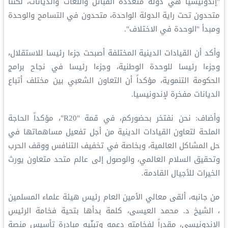
"إندونيسيا هي دولة متعددة القبائل واللغات والديانات، لكننا
متحدون تحت راية الدولة الواحدة، متحدون في التسامح والوحدة
ومبدأ "الوحدة في الاختلاف".
وأكد أن القيادات الدينية المختلفة أصبحت جزءا رئيسا للاستقلال،
وجزءا رئيسا للوحدة الوطنية، وجزءا رئيسا في نجاح برامج
الحكومة التنموية، مؤكداً أن التعاون الشعبي بين مختلف أتباع
الديانات مفخرة لإندونيسيا.
وأضاف: نحن نفتخر بحضوركم، في قمة "R20"، مؤكداً الحاجة
الملحة لتعاون القيادات الدينية من أجل تفعيل مساهماتها في
حل المشاكل العالمية، وبخاصة في تخفيف التنافس ووقف الحرب
وتحقيق السلام العالمي، والوصول إلى عالم متحد متعاون يورث
الخيرات للأجيال القادمة.
من جانبه، ألقى معالي الأمين العام رئيس هيئة علماء المسلمين
، الشيخ د. محمد العيسى، كلمة بدأها بتحية فخامة الرئيس
الإندونيسي، مقدراً لفخامته دعمه وتبنّيه مبادرة تأسيس منصة