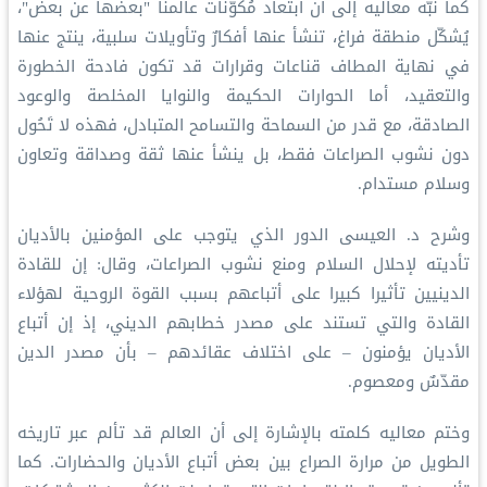
كما نبّه معاليه إلى أن ابتعاد مُكوّنات عالمنا "بعضها عن بعض"،
يُشكّل منطقة فراغ، تنشأ عنها أفكارٌ وتأويلات سلبية، ينتج عنها
في نهاية المطاف قناعات وقرارات قد تكون فادحة الخطورة
والتعقيد، أما الحوارات الحكيمة والنوايا المخلصة والوعود
الصادقة، مع قدر من السماحة والتسامح المتبادل، فهذه لا تَحُول
دون نشوب الصراعات فقط، بل ينشأ عنها ثقة وصداقة وتعاون
وسلام مستدام.
وشرح د. العيسى الدور الذي يتوجب على المؤمنين بالأديان
تأديته لإحلال السلام ومنع نشوب الصراعات، وقال: إن للقادة
الدينيين تأثيرا كبيرا على أتباعهم بسبب القوة الروحية لهؤلاء
القادة والتي تستند على مصدر خطابهم الديني، إذ إن أتباع
الأديان يؤمنون – على اختلاف عقائدهم – بأن مصدر الدين
مقدّسٌ ومعصوم.
وختم معاليه كلمته بالإشارة إلى أن العالم قد تألم عبر تاريخه
الطويل من مرارة الصراع بين بعض أتباع الأديان والحضارات. كما