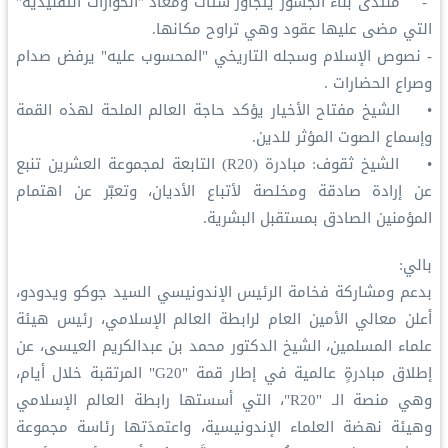
- منتدى بناء الجسور يتجاوز شتات ومُعَاد "الحوارات التقليدية"
التي مضى عليها عقود وهي تراوح مكانها.
- نصوص الإسلام وسجله التاريخي "المحسوب عليه" يرفض صدام
وصراع الحضارات .
• الشيخ مفتاح الأخيار يؤكد حاجة العالم الملحة لهذه القمة
وإسماع الصوت المؤثر للدين.
• الشيخ ثقوف: مبادرة (R20) التابعة لمجموعة العشرين تنبع
عن إرادة صادقة ومخلصة لأتباع الأديان، وتعبّر عن اهتمام
المؤمنين الصادق بمستقبل البشرية.
بالي:
بدعم ومشاركة فخامة الرئيس الإندونيسي السيد جوكو ويدودو،
أعلن معالي الأمين العام لرابطة العالم الإسلامي، رئيس هيئة
علماء المسلمين، الشيخ الدكتور محمد بن عبدالكريم العيسى، عن
إطلاق مبادرةٍ عالمية في إطار قمة "G20" المرتقبة خلال أيام،
وهي منصة الـ "R20"، التي أسستها رابطة العالم الإسلامي
وهيئة نهضة العلماء الإندونيسية، واعتمدَتها رئاسة مجموعة