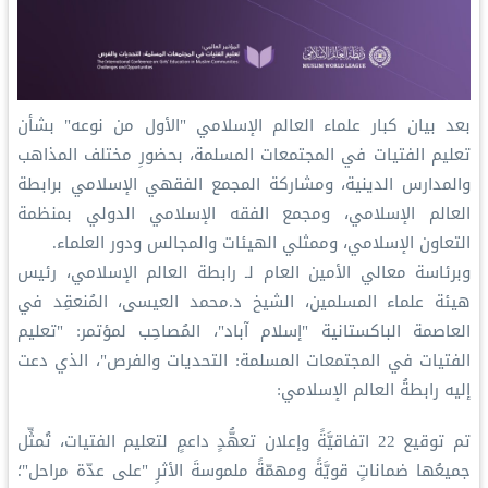
‏بعد بيان كبار علماء العالم الإسلامي "الأول من نوعه" بشأن
تعليم الفتيات في المجتمعات المسلمة، بحضورِ مختلف المذاهب
والمدارس الدينية، ومشاركة المجمع الفقهي الإسلامي برابطة
العالم الإسلامي، ومجمع الفقه الإسلامي الدولي بمنظمة
التعاون الإسلامي، وممثلي الهيئات والمجالس ودور العلماء.
‏وبرئاسة معالي الأمين العام لـ ⁧‫رابطة العالم الإسلامي‬⁩، رئيس
هيئة علماء المسلمين، الشيخ د.⁧‫محمد العيسى‬⁩‬⁩، المُنعقِد في
العاصمة الباكستانية "إسلام آباد"، المُصاحِب لمؤتمر: "تعليم
الفتيات في المجتمعات المسلمة: التحديات والفرص"، الذي دعت
إليه رابطةُ العالم الإسلامي:
‏تم توقيع 22 اتفاقيَّةً وإعلان تعهُّدٍ داعمٍ لتعليم الفتيات، تُمثِّل
جميعُها ضماناتٍ قويَّةً ومهمّةً ملموسةَ الأثرِ "على عدّة مراحل"؛