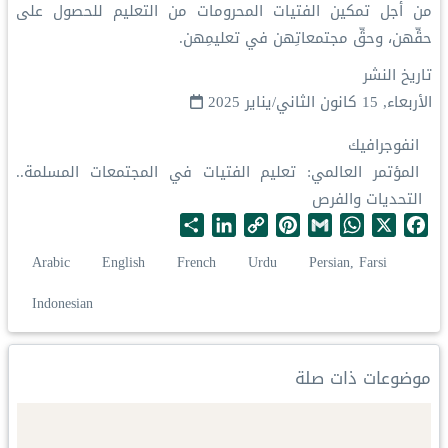
من أجل تمكين الفتيات المحرومات من التعليم للحصول على
حقِّهن، وحقِّ مجتمعاتِهن في تعليمِهن.
تاريخ النشر
الأربعاء, 15 كانون الثاني/يناير 2025
انفوجرافيك
المؤتمر العالمي: تعليم الفتيات في المجتمعات المسلمة..
التحديات والفرص
S
L
C
P
G
W
X
F
h
i
o
i
m
h
a
Arabic
English
French
Urdu
Persian, Farsi
a
n
p
n
a
a
c
r
k
y
t
i
t
e
Indonesian
e
e
L
e
l
s
b
d
i
r
A
o
I
n
e
p
o
موضوعات ذات صلة
n
k
s
p
k
t