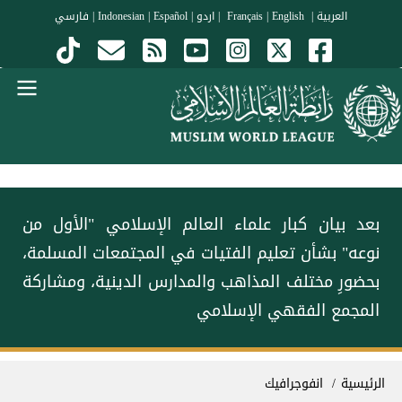
جاوز إلى المحتوى الرئيسي
العربية
|
Français
English
|
|
اردو
|
Español
|
Indonesian
|
فارسي
Menu Arabi
‏بعد بيان كبار علماء العالم الإسلامي "الأول من
نوعه" بشأن تعليم الفتيات في المجتمعات المسلمة،
بحضورِ مختلف المذاهب والمدارس الدينية، ومشاركة
المجمع الفقهي الإسلامي
سار التنقل
الرئيسية
انفوجرافيك