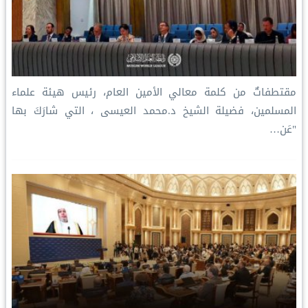
مقتطفاتٌ من كلمة معالي الأمين العام، رئيس هيئة علماء
المسلمين، فضيلة الشيخ د.⁧‫محمد العيسى‬⁩ ‬⁩، التي شارَكَ بها
"عَن…