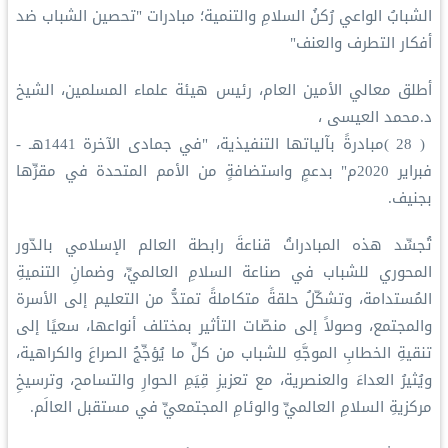
‏الشبابُ الواعي رُكنُ السلامِ والتنمية؛ مبادرات "تحصين الشباب ضد
أفكار التطرف والعنف"
‏أطلق معالي الأمين العام، رئيس هيئة علماء المسلمين، الشيخ
د.⁧‫محمد العيسى‬⁩ ‬⁩،
‏ ( 28 )مبادرةً بآلياتها التنفيذية، "في جمادى الآخرة 1441هـ -
فبراير 2020م" بدعمٍ واستضافةٍ من الأمم المتحدة في مقرِّها
بجنيف.
‏تُجسِّد هذه المبادراتُ قناعةَ ⁧‫رابطة العالم الإسلامي‬⁩ بالدّور
المحوري للشباب في صناعة السلامِ العالميِّ، وضمانِ التنميةِ
المُستدامة، وتشكّلُ حلقةً متكاملةً تمتدُّ من التعليم إلى الأسرة
والمجتمع، وصولاً إلى منصّات التأثير بمختلف أنواعها، سعيًا إلى
تنقيةِ الخطابِ الموجَّهِ للشباب من كلِّ ما يُؤجِّجُ الصراعَ والكراهية،
ويُثيرُ العداءَ والعنصرية، مع تعزيزِ قِيَمِ الحوارِ والتسامح، وترسيخِ
مركزيةِ السلامِ العالميِّ والوئامِ المجتمعيِّ في مستقبل العالَم.