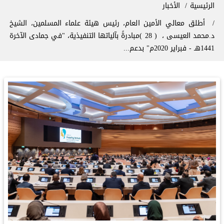
سار التنقل
الرئيسية
الأخبار
أطلق معالي الأمين العام، رئيس هيئة علماء المسلمين، الشيخ
د.⁧‫محمد العيسى‬⁩ ‬⁩، ‏ ( 28 )مبادرةً بآلياتها التنفيذية، "في جمادى الآخرة
1441هـ - فبراير 2020م" بدعم...