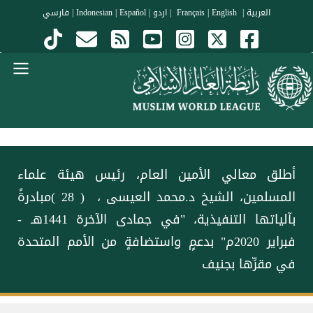
جاوز إلى المحتوى الرئيسي
العربية
|
Français
English
|
|
اردو
|
Español
|
Indonesian
|
فارسي
Menu Arabi
أطلق معالي الأمين العام، رئيس هيئة علماء
المسلمين، الشيخ د.⁧‫محمد العيسى‬⁩ ‬⁩، ‏ ( 28 )مبادرةً
بآلياتها التنفيذية، "في جمادى الآخرة 1441هـ -
فبراير 2020م" بدعمٍ واستضافةٍ من الأمم المتحدة
في مقرِّها بجنيف