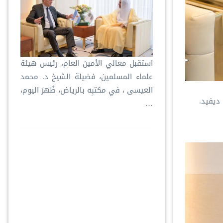
استقبل معالي الأمين العام، رئيس هيئة
علماء المسلمين، فضيلة الشيخ د. ⁧‫محمد
العيسى‬⁩ ‬⁩، في مكتبِه بالرياض، ظُهرَ اليوم،
…