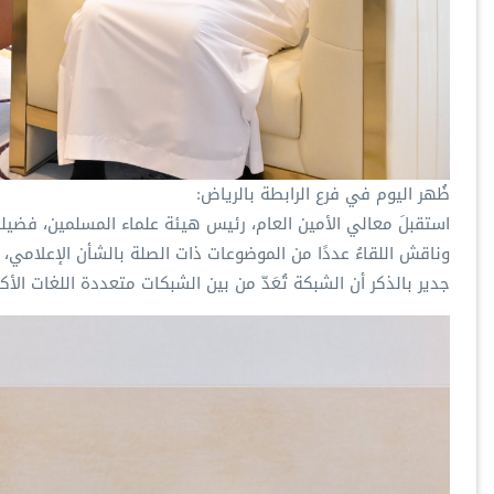
‏ظُهر اليوم في فرع الرابطة بالرياض:
‏استقبلَ معالي الأمين العام، رئيس هيئة علماء المسلمين، فضيلة الشيخ د.⁧‫محمد العيسى‬⁩ ⁦‬⁩، رئيسَ شبكة يورونيوز، السيد 
‏وناقش اللقاءُ عددًا من الموضوعات ذات الصلة بالشأن الإعلامي، وأ
‏جدير بالذكر أن الشبكة تُعَدّ من بين الشبكات متعددة اللغات الأكثر ا