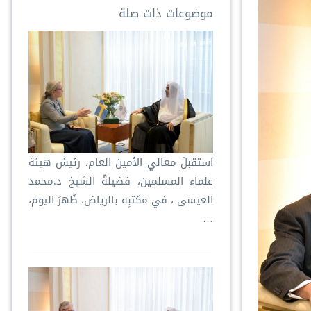
موضوعات ذات صلة
استقبلَ معالي الأمين العام، رئيسُ هيئة
علماء المسلمين، فضيلةُ الشيخ د.⁧‫محمد
العيسى‬⁩ ‬⁩، في مكتبِه بالرياض، ظُهرَ اليوم،
…