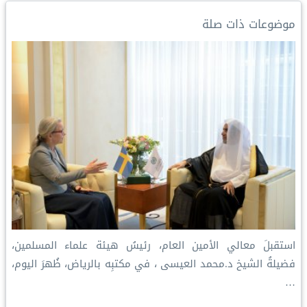
d
i
r
A
o
I
n
e
p
o
موضوعات ذات صلة
n
k
s
p
k
t
استقبلَ معالي الأمين العام، رئيسُ هيئة علماء المسلمين،
فضيلةُ الشيخ د.⁧‫محمد العيسى‬⁩ ‬⁩، في مكتبِه بالرياض، ظُهرَ اليوم،
…