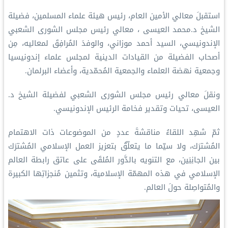
‏استقبلَ معالي الأمين العام، رئيس هيئة علماء المسلمين، فضيلة
الشيخ د.⁧‫محمد العيسى‬⁩ ⁦‪‬⁩، معالي رئيس مجلس الشورى الشعبي
الإندونيسي، السيد أحمد موزاني، والوفدَ المُرافِقَ لمعاليه، مِن
أصحاب الفضيلة من القيادات الدينية لمجلس علماء إندونيسيا
وجمعية نهضة العلماء والجمعية المُحمّدية، وأعضاء البرلمان.
‏ونقلَ معالي رئيس مجلس الشورى الشعبي لفضيلة الشيخ د.
العيسى، تحيات وتقدير فخامة الرئيس الإندونيسي.
‏ثمّ شهِد اللقاءُ مناقشةَ عددٍ من الموضوعات ذات الاهتمام
المُشترَك، ولا سيّما ما يتعلّقُ بتعزيز العمل الإسلامي المُشترَك
بين الجانِبَين، مع التنويه بالدَّور المُلقَى على عاتق ⁧‫رابطة العالم
الإسلامي‬⁩ في هذه المهمّة الإسلامية، وتثمين مُنجزاتِها الكبيرة
والمُتواصِلة حولَ العالم.