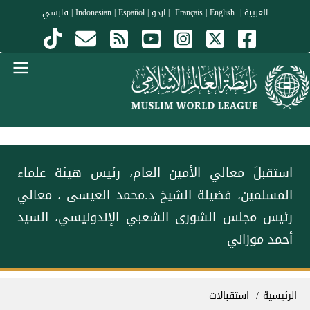
جاوز إلى المحتوى الرئيسي
العربية
|
Français
English
|
|
اردو
|
Español
|
Indonesian
|
فارسي
Menu Arabi
استقبلَ معالي الأمين العام، رئيس هيئة علماء
المسلمين، فضيلة الشيخ د.⁧‫محمد العيسى‬⁩ ⁦‪‬⁩، معالي
رئيس مجلس الشورى الشعبي الإندونيسي، السيد
أحمد موزاني
سار التنقل
الرئيسية
استقبالات