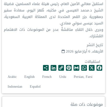
‏استقبلَ معالي الأمين العام، رئيس هيئة علماء المسلمين، فضيلة
الشيخ د.⁧‫محمد العيسى‬⁩‬⁩ في مكتبه، ظُهرَ اليوم، سعادةَ سفير
جمهورية جزر القمر المتحدة لدى المملكة العربية السعودية،
السيد عيسى سولي ممادي.
‏وجرى خلال اللقاءِ مناقشةُ عددٍ من الموضوعات ذات الاهتمام
المُشترَك.
تاريخ النشر
الأربعاء, 6 أيار/مايو 2026
استقبالات
S
L
C
P
G
W
X
F
h
i
o
i
m
h
a
Arabic
English
French
Urdu
Persian, Farsi
a
n
p
n
a
a
c
r
k
y
t
i
t
e
Indonesian
Español
e
e
L
e
l
s
b
d
i
r
A
o
I
n
e
p
o
موضوعات ذات صلة