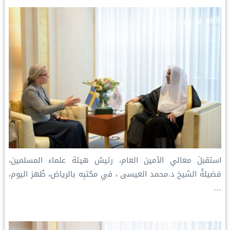
n
k
s
p
k
t
استقبلَ معالي الأمين العام، رئيسُ هيئة علماء المسلمين،
فضيلةُ الشيخ د.⁧‫محمد العيسى‬⁩ ‬⁩، في مكتبِه بالرياض، ظُهرَ اليوم،
…