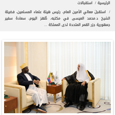
سار التنقل
الرئيسية
استقبالات
‏استقبلَ معالي الأمين العام، رئيس هيئة علماء المسلمين، فضيلة
الشيخ د.⁧‫محمد العيسى‬⁩‬⁩ في مكتبه، ظُهرَ اليوم، سعادةَ سفير
جمهورية جزر القمر المتحدة لدى المملكة ...