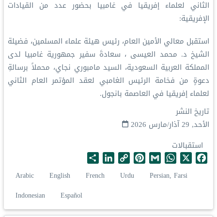
الثاني لعلماء إفريقيا في غامبيا بحضور عدد من القيادات
الإفريقية:
‏استقبل معالي الأمين العام، رئيس هيئة علماء المسلمين، فضيلة
الشيخ د.⁧‫ محمد العيسى‬⁩ ⁦‪‬⁩، سعادةَ سفير جمهورية غامبيا لدى
المملكة العربية السعودية، السيد مامبوري نجاي، محملاً برسالةِ
دعوةٍ من فخامة الرئيس الغامبي لعقد المؤتمر العام الثاني
لعلماء إفريقيا في العاصمة بانجول.
تاريخ النشر
الأحد, 29 آذار/مارس 2026
استقبالات
S
L
C
P
G
W
X
F
h
i
o
i
m
h
a
Arabic
English
French
Urdu
Persian, Farsi
a
n
p
n
a
a
c
r
k
y
t
i
t
e
Indonesian
Español
e
e
L
e
l
s
b
d
i
r
A
o