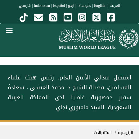
جاوز إلى المحتوى الرئيسي
العربية
|
Français
English
|
|
اردو
|
Español
|
Indonesian
|
فارسي
Menu Arabi
‏استقبل معالي الأمين العام، رئيس هيئة علماء
المسلمين، فضيلة الشيخ د.⁧‫ محمد العيسى‬⁩ ⁦‪‬⁩، سعادةَ
سفير جمهورية غامبيا لدى المملكة العربية
السعودية، السيد مامبوري نجاي
سار التنقل
الرئيسية
استقبالات