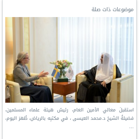
I
n
e
p
o
موضوعات ذات صلة
n
k
s
p
k
t
استقبلَ معالي الأمين العام، رئيسُ هيئة علماء المسلمين،
فضيلةُ الشيخ د.⁧‫محمد العيسى‬⁩ ‬⁩، في مكتبِه بالرياض، ظُهرَ اليوم،
…