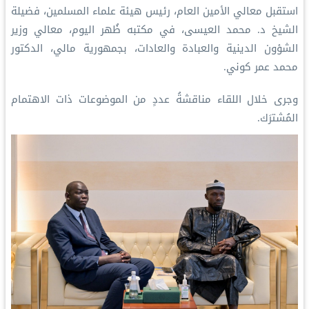
‏استقبل معالي الأمين العام، رئيس هيئة علماء المسلمين، فضيلة
الشيخ د.⁧‫ محمد العيسى‬⁩‬⁩، في مكتبه ظُهر اليوم، معالي وزير
الشؤون الدينية والعبادة والعادات، بجمهورية مالي، الدكتور
محمد عمر كوني.
‏وجرى خلال اللقاء مناقشةُ عددٍ من الموضوعات ذات الاهتمام
المُشترَك.