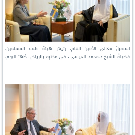
استقبلَ معالي الأمين العام، رئيسُ هيئة علماء المسلمين،
فضيلةُ الشيخ د.⁧‫محمد العيسى‬⁩ ‬⁩، في مكتبِه بالرياض، ظُهرَ اليوم،
…