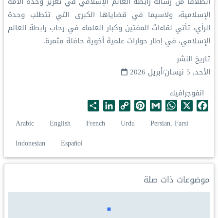
‏انطلاقًا من رسالة ⁧‫رابطة العالم الإسلامي‬⁩ في تعزيز وحدة الأمّة
الإسلامية، ولاسيما في قضاياها الكبرى التي تتطلب وحدة
الرأي، تأتي لقاءاتُ المفتين وكبار العلماء في رحاب رابطة العالم
الإسلامي، في إطار حوارات علمية أخوية حافلة مثمرة.
تاريخ النشر
الأحد, 5 نيسان/أبريل 2026
انفوجرافيك
S
L
C
P
G
W
X
F
h
i
o
i
m
h
a
Arabic
English
French
Urdu
Persian, Farsi
a
n
p
n
a
a
c
r
k
y
t
i
t
e
Indonesian
Español
e
e
L
e
l
s
b
d
i
r
A
o
I
n
e
p
o
موضوعات ذات صلة
n
k
s
p
k
t