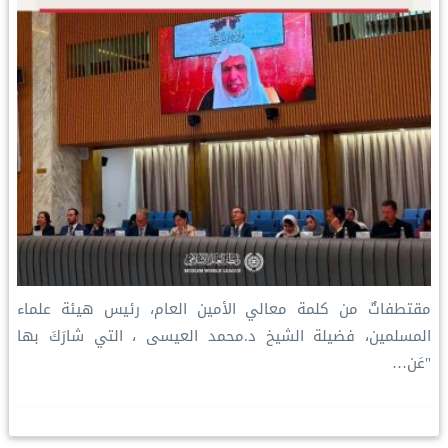
مقتطفاتٌ من كلمة معالي الأمين العام، رئيس هيئة علماء
المسلمين، فضيلة الشيخ د.⁧‫محمد العيسى‬⁩ ‬⁩، التي شارَكَ بها
"عَن…