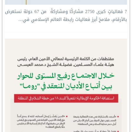
‏7 فعالياتٍ كبرى ‏2750 مشاركًا ومشاركةً ‏ من 67 دولة ‏نستعرض
بالأرقام، ملامحَ أبرز فعاليات ⁧‫رابطة العالم الإسلامي‬⁩ في…