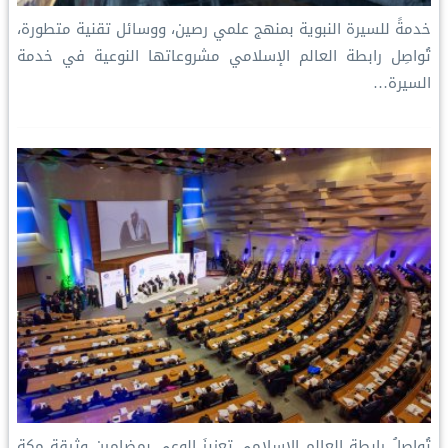
خدمةً للسيرة النبوية بمنهج علمي رصين، ووسائل تقنية متطورة،
تُواصِل رابطة العالم الإسلامي مشروعاتها النوعية في خدمة
السيرة…
تُواصِلُ ⁧‫رابطة العالم الإسلامي‬⁩ تعزيزَ الوعي بمضامين وثيقة مكة