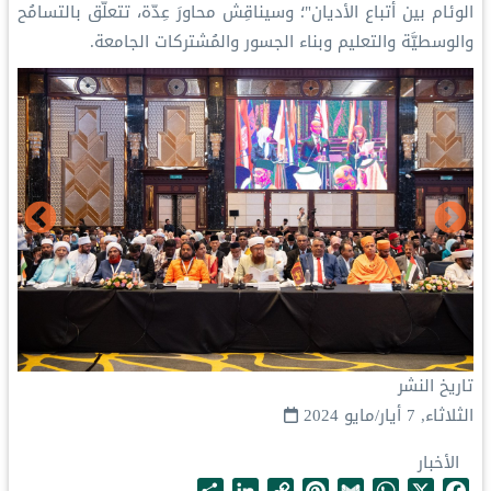
الوئام بين أتباع الأديان"؛ وسيناقِش محاورَ عِدّة، تتعلَّق بالتسامُح
والوسطيَّة والتعليم وبناء الجسور والمُشتركات الجامعة.
تاريخ النشر
الثلاثاء, 7 أيار/مايو 2024
الأخبار
S
L
C
P
G
W
X
F