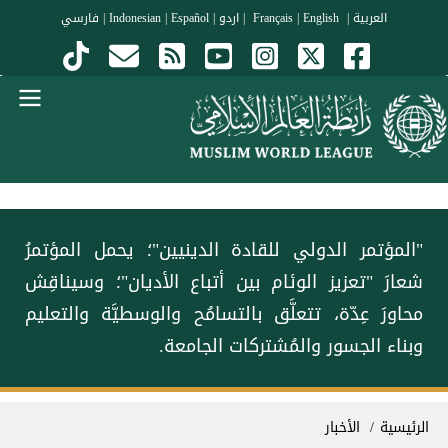
جاوز إلى المحتوى الرئيسي
العربية
|
Français
English
|
|
اردو
|
Español
|
Indonesian
|
فارسي
Menu Arabi
"المؤتمر الدولي للقادة الدينيين"؛ يحمل المؤتمرُ
شعارَ "تعزيز الوئام بين أتباع الأديان"؛ وسيناقِش
محاورَ عِدّة، تتعلَّق بالتسامُح والوسطيَّة والتعليم
وبناء الجسور والمُشتركات الجامعة.
سار التنقل
الرئيسية
الأخبار