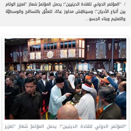
"المؤتمر الدولي للقادة الدينيين"؛ يحمل المؤتمرُ شعارَ "تعزيز الوئام
بين أتباع الأديان"؛ وسيناقِش محاورَ عِدّة، تتعلَّق بالتسامُح والوسطيَّة
والتعليم وبناء الجسو...
"المؤتمر الدولي للقادة الدينيين"؛ يحمل المؤتمرُ شعارَ "تعزيز