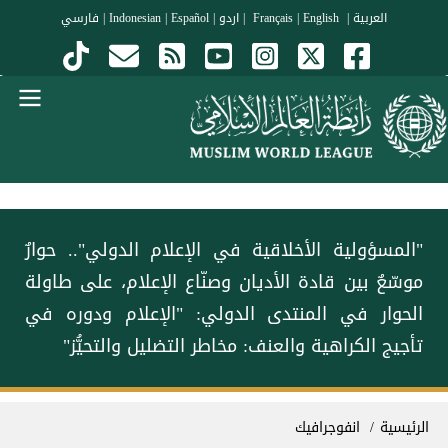
جاوز إلى المحتوى الرئيسي
العربية
|
Français
English
|
|
اردو
|
Español
|
Indonesian
|
فارسي
Menu Arabi
"المسؤولية الأخلاقية في الإعلام الدولي".. ‏حوارٌ
موسّعٌ بين قادة الأديان وصنّاع الإعلام، على طاولة
الحوار في المنتدى الدولي: "الإعلام ودوره في
تأجيج الكراهية والعنف: مخاطر التضليل والتحيُّز"
سار التنقل
الرئيسية
انفوجرافيك