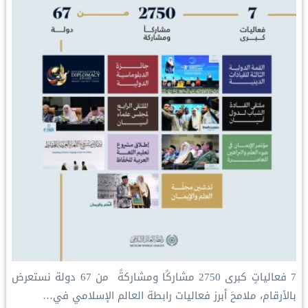
‏7 فعالياتٍ كبرى ‏2750 مشاركًا ومشاركةً ‏ من 67 دولة ‏نستعرض
بالأرقام، ملامحَ أبرز فعاليات ⁧‫رابطة العالم الإسلامي‬⁩ في…