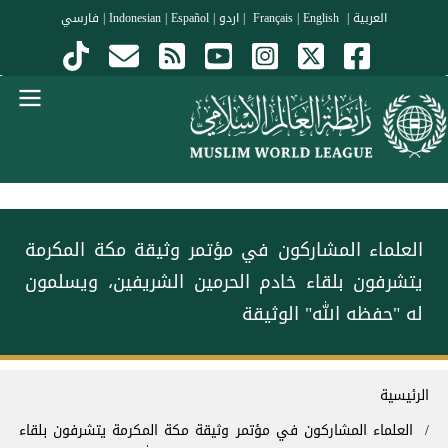
جاوز إلى المحتوى الرئيسي
العربية
|
Français
English
|
|
اردو
|
Español
|
Indonesian
|
فارسي
Menu Arabi
العلماء المشاركون في ⁧مؤتمر وثيقة مكة المكرمة⁩
يتشرفون بلقاء ⁧خادم الحرمين الشريفين⁩، ويسلمون
له "حفظه الله" الوثيقة
سار التنقل
الرئيسية
العلماء المشاركون في ⁧مؤتمر وثيقة مكة المكرمة⁩ يتشرفون بلقاء