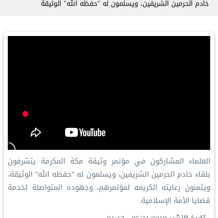
⁧خادم الحرمين الشريفين⁩، ويسلمون له "حفظه الله" الوثيقة
‏العلماء المشاركون في ⁧مؤتمر وثيقة مكة المكرمة⁩ يتشرفون
بلقاء ⁧خادم الحرمين الشريفين⁩، ويسلمون له "حفظه الله" الوثيقة،
ويثمنون رعايته الكريمه لمؤتمرهم، وجهوده المتواصلة لخدمة
قضايا الأمة الإسلامية.