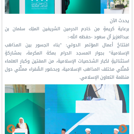
‏يحدث الآن
‏برعاية كريمةٍ مِن خادِم الحرمين الشريفين الملِك سلمان بن
عبدالعزيز آل سعود -حفظه الله-:
‏افتتاحُ أعمال المؤتمر الدولي: "بناء الجسور بين المذاهب
الإسلامية" بجوار المسجد الحرام بمكة المكرمة، بمشاركةٍ
استثنائيةٍ لكبار الشخصيات الإسلامية، من المفتين وكبار العلماء
مُمثّلي مختلف المذاهب الإسلامية، وبحضور السُّفراء ممثِّلي دول
منظمة التعاون الإسلامي.