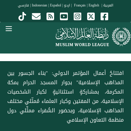
جاوز إلى المحتوى الرئيسي
العربية
|
Français
English
|
|
اردو
|
Español
|
Indonesian
|
فارسي
Menu Arabi
افتتاحُ أعمال المؤتمر الدولي: "بناء الجسور بين
المذاهب الإسلامية" بجوار المسجد الحرام بمكة
المكرمة، بمشاركةٍ استثنائيةٍ لكبار الشخصيات
الإسلامية، من المفتين وكبار العلماء مُمثّلي مختلف
المذاهب الإسلامية، وبحضور السُّفراء ممثِّلي دول
منظمة التعاون الإسلامي