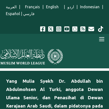
Lompat ke isi utama
العربية
|
Français
|
English
|
اردو
|
Indonesian
|
Español
|
فارسي
Menu Indonesian
Yang Mulia Syekh Dr. Abdullah bin
Abdulmohsen Al Turki, anggota Dewan
Ulama Senior, dan Penasihat di Dewan
Kerajaan Arab Saudi, dalam pidatonya pada